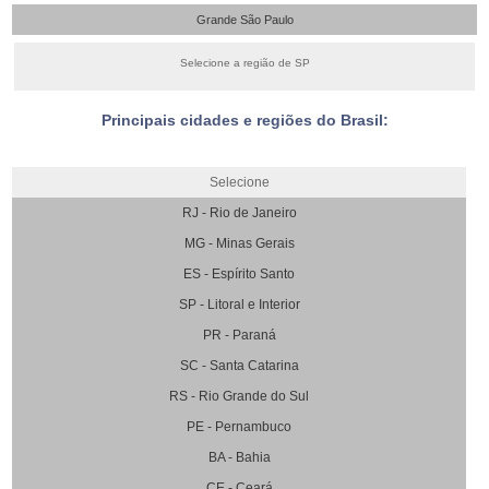
Grande São Paulo
Selecione a região de SP
Principais cidades e regiões do Brasil:
Selecione
RJ - Rio de Janeiro
MG - Minas Gerais
ES - Espírito Santo
SP - Litoral e Interior
PR - Paraná
SC - Santa Catarina
RS - Rio Grande do Sul
PE - Pernambuco
BA - Bahia
CE - Ceará