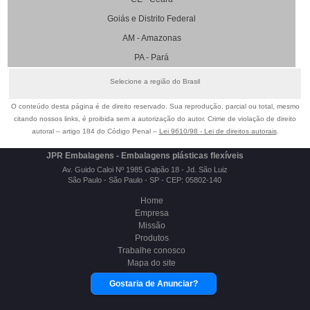
Goiás e Distrito Federal
AM - Amazonas
PA - Pará
Selecione a região do Brasil
O conteúdo desta página é de direito reservado. Sua reprodução, parcial ou total, mesmo
citando nossos links, é proibida sem a autorização do autor. Crime de violação de direito
autoral – artigo 184 do Código Penal –
Lei 9610/98 - Lei de direitos autorais
.
JPR Embalagens - Embalagens plásticas flexíveis
Av. Guido Caloi Nº 1985 Galpão 18 - Jd. São Luiz
São Paulo - São Paulo - SP - CEP: 05802-140
Home
Empresa
Missão
Produtos
Trabalhe conosco
Mapa do site
Gostaria de Anunciar?