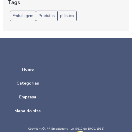
Tags
Benefícios da Sacola Reciclada para o Meio Ambiente
Embalagem
Produtos
plástico
Benefícios das Sacolas Plásticas Recicladas no Atacado
para o Comércio
Benefícios do Saco Plástico para o Dia a Dia
Benefícios e aplicações do saco BOPP transparente: tudo o
que você precisa saber
Home
Benefícios e Usos Práticos da Sacola Plástica Preta no Dia
a Dia
Categorias
Bobina de adesivo é a solução ideal para personalização e
Empresa
organização de projetos. Descubra suas aplicações e
benefícios.
Mapa do site
Bobina de adesivo é a solução ideal para suas
necessidades de rotulagem e personalização
Copyright © JPR Embalagens. (Lei 9610 de 19/02/1998)