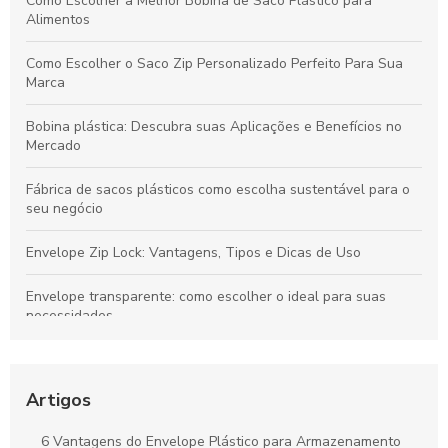
Como Escolher a Melhor Bobina de Saco Plástico para
Alimentos
Como Escolher o Saco Zip Personalizado Perfeito Para Sua
Marca
Bobina plástica: Descubra suas Aplicações e Benefícios no
Mercado
Fábrica de sacos plásticos como escolha sustentável para o
seu negócio
Envelope Zip Lock: Vantagens, Tipos e Dicas de Uso
Envelope transparente: como escolher o ideal para suas
necessidades
Como Escolher Sacos Para Diversas Necessidades e Uso
Diário
Artigos
Bobinas personalizadas que transformam sua marca em
destaque no mercado
6 Vantagens do Envelope Plástico para Armazenamento