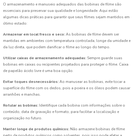
O armazenamento e manuseio adequados das bobinas de filme são
essenciais para preservar sua qualidade e longevidade. Aqui estão
algumas dicas práticas para garantir que seus filmes sejam mantidos em
ótimo estado:
Armazenar em local fresco e seco:
As bobinas de filme devem ser
mantidas em ambientes com temperatura controlada, longe da umidade e
da luz direta, que podem danificar o filme ao longo do tempo.
Utilizar caixas de armazenamento adequadas:
Sempre guarde suas
bobinas em caixas ou recipientes projetados para proteger o filme. Caixa
de papelão ácido livre é uma boa opção.
Evitar toques desnecessários:
Ao manusear as bobinas, evite tocar a
superfície do filme com os dedos, pois a poeira e os óleos podem causar
arranhões e manchas.
Rotular as bobinas:
Identifique cada bobina com informações sobre o
conteúdo, data de gravação e formato, para facilitar a localização e
organização no futuro.
Manter longe de produtos químicos:
Não armazene bobinas de filme
perto de produtos químicos como solventes, pois isso pode afetar a