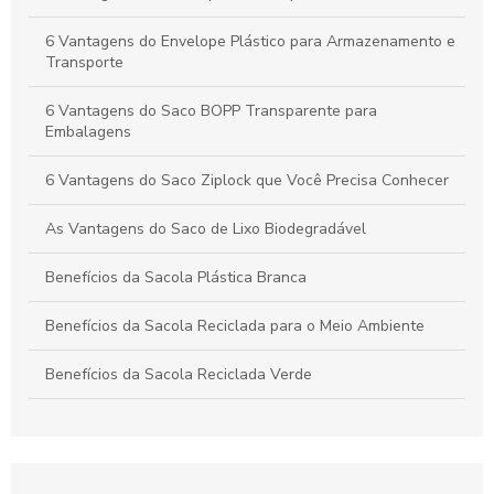
Envelope AWB é essencial para o transporte seguro de
6 Vantagens do Envelope Plástico para Armazenamento e
mercadorias. Descubra como escolher o melhor para suas
Transporte
necessidades.
6 Vantagens do Saco BOPP Transparente para
Embalagens
6 Vantagens do Saco Ziplock que Você Precisa Conhecer
As Vantagens do Saco de Lixo Biodegradável
Benefícios da Sacola Plástica Branca
Benefícios da Sacola Reciclada para o Meio Ambiente
Benefícios da Sacola Reciclada Verde
Benefícios do Pacote de Sacolas Plásticas
Benefícios e Vantagens das Sacolas Plásticas Recicladas
no Atacado