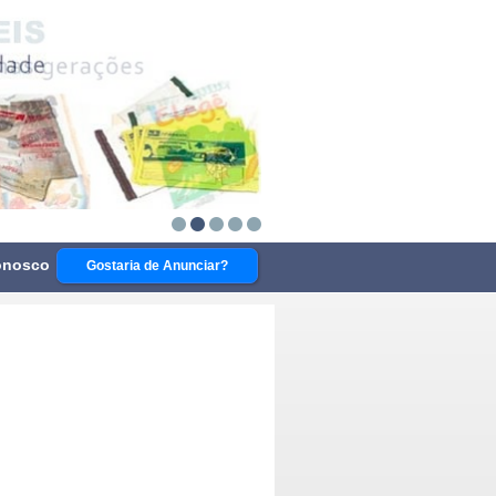
onosco
Gostaria de Anunciar?