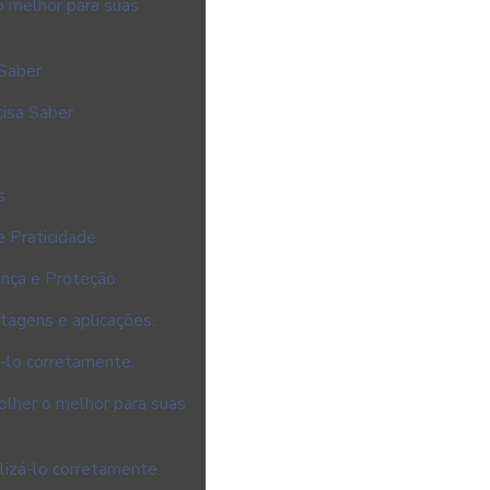
o melhor para suas
Saber
cisa Saber
s
e Praticidade
ança e Proteção
tagens e aplicações.
á-lo corretamente.
olher o melhor para suas
lizá-lo corretamente.