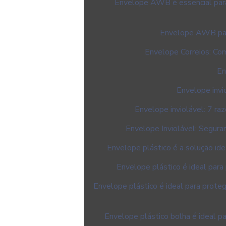
Envelope AWB é essencial para
Envelope AWB par
Envelope Correios: Co
En
Envelope invi
Envelope inviolável: 7 ra
Envelope Inviolável: Segura
Envelope plástico é a solução id
Envelope plástico é ideal para
Envelope plástico é ideal para prot
Envelope plástico bolha é ideal p