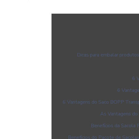
Dicas para embalar produtos
6 
6 Vantage
6 Vantagens do Saco BOPP Trans
As Vantagens do 
Benefícios da Sacola 
Benefícios do Pacote de Sacolas