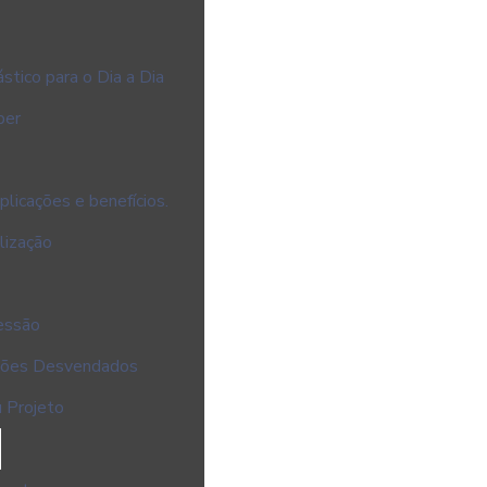
stico para o Dia a Dia
ber
licações e benefícios.
lização
essão
cações Desvendados
u Projeto