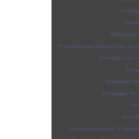
Embalag
Embala
Embalagem S
Embalagem saco plástico: tudo que vo
Embalagem zip lock
Embal
Embalagem zip l
Embalagem Zip Lo
Env
Envelop
Envelope Adesivado: O Guia Co