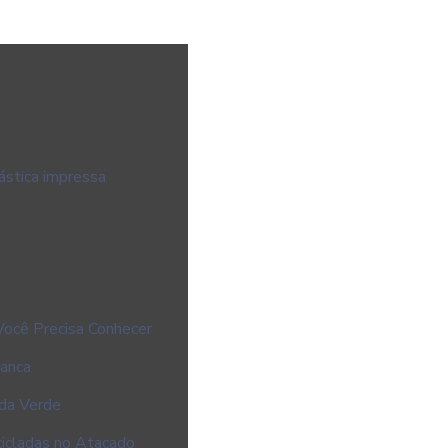
stica impressa
Você Precisa Conhecer
ranca
ada Verde
cicladas no Atacado