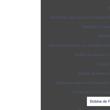
B
Benefícios das Sacolas Plásticas 
Benefícios e ap
Benefí
Bobina de adesivo é a solução ideal
Bobina de adesivo é
Bobina 
Bobina de adesivo
Bobina de adesivo: Praticidade 
Bobina de Filme: Dic
Bobina de F