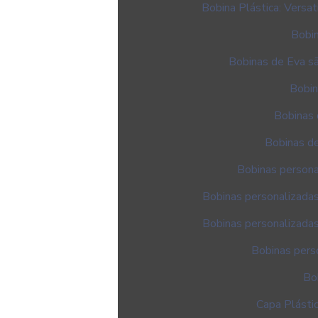
Bobina Plástica: Versat
Bobin
Bobinas de Eva sã
Bobin
Bobinas 
Bobinas de
Bobinas persona
Bobinas personalizadas
Bobinas personalizadas
Bobinas pers
Bob
Capa Plásti