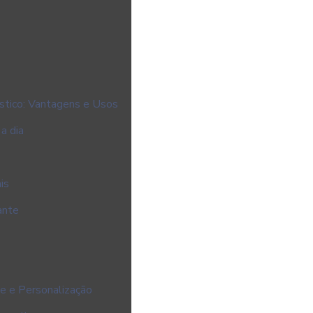
tico: Vantagens e Usos
a dia
is
ante
e e Personalização