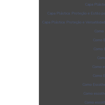
Capa Plásti
Capa Plástica: Proteção e Estilo 
Capa Plástica: Proteção e Versatilid
Como E
Como E
Como E
Como
Como es
Como E
Como Escolhe
Como escolhe
Como escolh