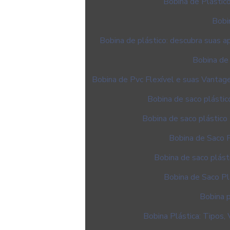
Bobina de Plástic
Bobi
Bobina de plástico: descubra suas ap
Bobina de 
Bobina de Pvc Flexível e suas Vantage
Bobina de saco plástic
Bobina de saco plástico
Bobina de Saco 
Bobina de saco plást
Bobina de Saco Pl
Bobina p
Bobina Plástica: Tipos