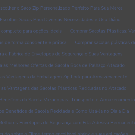
colher o Saco Zip Personalizado Perfeito Para Sua Marca
scolher Sacos Para Diversas Necessidades e Uso Diário
a completo para opções ideais
Comprar Sacolas Plásticas: V
as de forma consciente e prática
Comprar sacolas plásticas d
ra a Fábrica de Envelopes de Segurança e Suas Vantagens
a as Melhores Ofertas de Sacola Boca de Palhaço Atacado
 as Vantagens da Embalagem Zip Lock para Armazenamento
 as Vantagens das Sacolas Plásticas Recicladas no Atacado
Benefícios da Sacola Vazado para Transporte e Armazenament
s Benefícios da Sacola Reciclada e Como Usá-la no Dia a Dia
Melhores Envelopes de Segurança com Fita Adesiva Permanent
tudo sobre o Filme termo encolhível shrink e suas aplicações