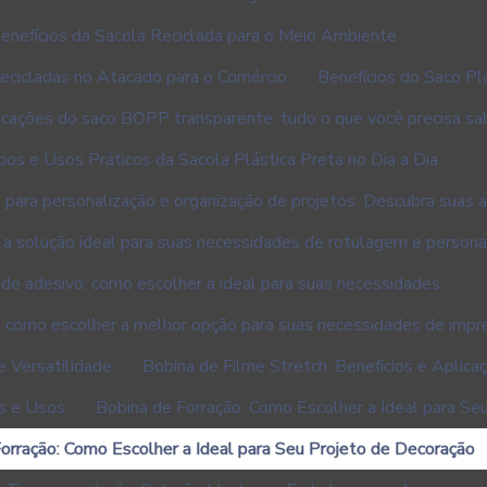
enefícios da Sacola Reciclada para o Meio Ambiente
Recicladas no Atacado para o Comércio
Benefícios do Saco Plá
licações do saco BOPP transparente: tudo o que você precisa sa
cios e Usos Práticos da Sacola Plástica Preta no Dia a Dia
 para personalização e organização de projetos. Descubra suas ap
 a solução ideal para suas necessidades de rotulagem e persona
de adesivo: como escolher a ideal para suas necessidades
: como escolher a melhor opção para suas necessidades de impr
e Versatilidade
Bobina de Filme Stretch: Benefícios e Apli
as e Usos
Bobina de Forração: Como Escolher a Ideal para Se
orração: Como Escolher a Ideal para Seu Projeto de Decoração