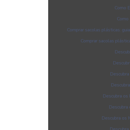
Como Es
Como E
Comprar sacolas plásticas: gui
Comprar sacolas plástic
Descub
Descubr
Descubra
Descubra
Descubra os 
Descubra o
Descubra os 
Descubra 