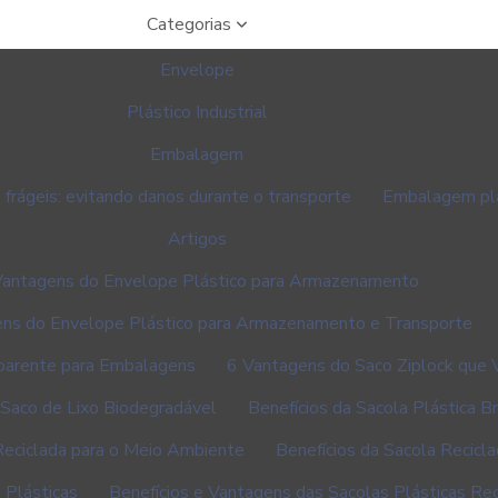
Categorias
Envelope
Plástico Industrial
Embalagem
 frágeis: evitando danos durante o transporte
Embalagem plá
Artigos
Vantagens do Envelope Plástico para Armazenamento
ns do Envelope Plástico para Armazenamento e Transporte
parente para Embalagens
6 Vantagens do Saco Ziplock que 
Saco de Lixo Biodegradável
Benefícios da Sacola Plástica B
Reciclada para o Meio Ambiente
Benefícios da Sacola Recicl
 Plásticas
Benefícios e Vantagens das Sacolas Plásticas Re