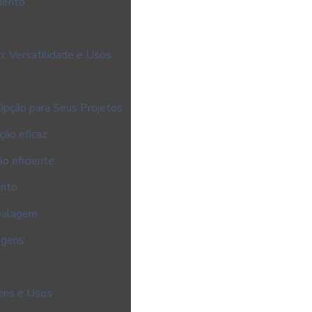
mento
o: Versatilidade e Usos
Opção para Seus Projetos
ção eficaz
o eficiente
ento
mbalagem
agens
gens e Usos