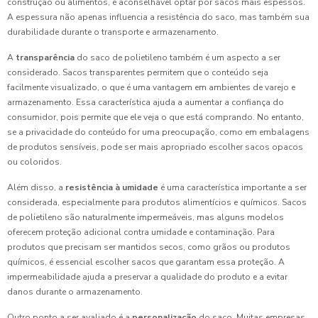
construção ou alimentos, é aconselhável optar por sacos mais espessos.
A espessura não apenas influencia a resistência do saco, mas também sua
durabilidade durante o transporte e armazenamento.
A
transparência
do saco de polietileno também é um aspecto a ser
considerado. Sacos transparentes permitem que o conteúdo seja
facilmente visualizado, o que é uma vantagem em ambientes de varejo e
armazenamento. Essa característica ajuda a aumentar a confiança do
consumidor, pois permite que ele veja o que está comprando. No entanto,
se a privacidade do conteúdo for uma preocupação, como em embalagens
de produtos sensíveis, pode ser mais apropriado escolher sacos opacos
ou coloridos.
Além disso, a
resistência à umidade
é uma característica importante a ser
considerada, especialmente para produtos alimentícios e químicos. Sacos
de polietileno são naturalmente impermeáveis, mas alguns modelos
oferecem proteção adicional contra umidade e contaminação. Para
produtos que precisam ser mantidos secos, como grãos ou produtos
químicos, é essencial escolher sacos que garantam essa proteção. A
impermeabilidade ajuda a preservar a qualidade do produto e a evitar
danos durante o armazenamento.
Outro ponto a ser avaliado é a
personalização
do saco. Muitas empresas