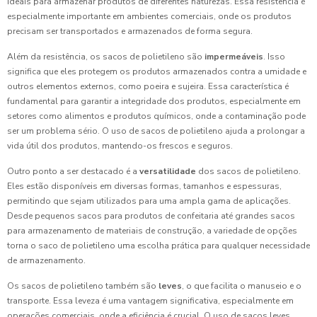
ideais para armazenar produtos de diferentes naturezas. Essa resistência é
especialmente importante em ambientes comerciais, onde os produtos
precisam ser transportados e armazenados de forma segura.
Além da resistência, os sacos de polietileno são
impermeáveis
. Isso
significa que eles protegem os produtos armazenados contra a umidade e
outros elementos externos, como poeira e sujeira. Essa característica é
fundamental para garantir a integridade dos produtos, especialmente em
setores como alimentos e produtos químicos, onde a contaminação pode
ser um problema sério. O uso de sacos de polietileno ajuda a prolongar a
vida útil dos produtos, mantendo-os frescos e seguros.
Outro ponto a ser destacado é a
versatilidade
dos sacos de polietileno.
Eles estão disponíveis em diversas formas, tamanhos e espessuras,
permitindo que sejam utilizados para uma ampla gama de aplicações.
Desde pequenos sacos para produtos de confeitaria até grandes sacos
para armazenamento de materiais de construção, a variedade de opções
torna o saco de polietileno uma escolha prática para qualquer necessidade
de armazenamento.
Os sacos de polietileno também são
leves
, o que facilita o manuseio e o
transporte. Essa leveza é uma vantagem significativa, especialmente em
operações comerciais, onde a eficiência é crucial. O uso de sacos leves