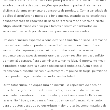
Escolher o saco de polietileno ideal pode parecer uma tarefa simples, mas
envolve uma série de considerações que podem impactar diretamente a
eficiência do armazenamento e transporte de produtos. Com a variedade de
opções disponíveis no mercado, é fundamental entender as características
e especificações de cada tipo de saco para fazer a melhor escolha. Neste
artigo, abordaremos os principais fatores a serem considerados ao
selecionar o saco de polietileno ideal para suas necessidades.
Um dos primeiros aspectos a considerar é o
tamanho
do saco. O tamanho
deve ser adequado ao produto que será armazenado ou transportado.
Sacos muito pequenos podem não comportar o volume necessário,
enquanto sacos excessivamente grandes podem resultar em desperdício
de material e espaço. Para determinar o tamanho ideal, é importante medir
o produto e considerar a quantidade que será embalada. Além disso, é
recomendável escolher sacos que ofereçam um pouco de folga, permitindo
que o produto seja inserido e retirado com facilidade.
Outro fator crucial é a
espessura
do material. A espessura do saco de
polietileno é geralmente medida em micras, e a escolha da espessura
adequada depende do tipo de produto que será armazenado. Para itens
leves e não frágeis, sacos mais finos podem ser suficientes. No entanto,
para produtos pesados ou que exigem maior proteção, como materiais de