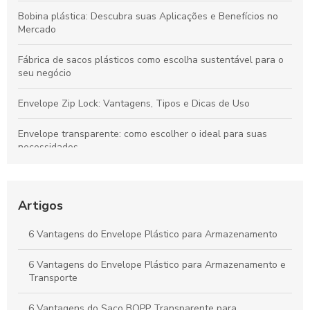
Bobina plástica: Descubra suas Aplicações e Benefícios no
Mercado
Fábrica de sacos plásticos como escolha sustentável para o
seu negócio
Envelope Zip Lock: Vantagens, Tipos e Dicas de Uso
Envelope transparente: como escolher o ideal para suas
necessidades
Como Escolher Sacos Para Diversas Necessidades e Uso
Diário
Artigos
Bobinas personalizadas que transformam sua marca em
destaque no mercado
6 Vantagens do Envelope Plástico para Armazenamento
Envelope AWB é essencial para o transporte seguro de
6 Vantagens do Envelope Plástico para Armazenamento e
mercadorias. Descubra como escolher o melhor para suas
Transporte
necessidades.
6 Vantagens do Saco BOPP Transparente para