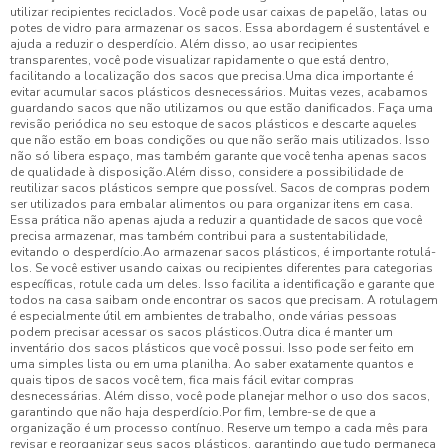
utilizar recipientes reciclados. Você pode usar caixas de papelão, latas ou
potes de vidro para armazenar os sacos. Essa abordagem é sustentável e
ajuda a reduzir o desperdício. Além disso, ao usar recipientes
transparentes, você pode visualizar rapidamente o que está dentro,
facilitando a localização dos sacos que precisa.Uma dica importante é
evitar acumular sacos plásticos desnecessários. Muitas vezes, acabamos
guardando sacos que não utilizamos ou que estão danificados. Faça uma
revisão periódica no seu estoque de sacos plásticos e descarte aqueles
que não estão em boas condições ou que não serão mais utilizados. Isso
não só libera espaço, mas também garante que você tenha apenas sacos
de qualidade à disposição.Além disso, considere a possibilidade de
reutilizar sacos plásticos sempre que possível. Sacos de compras podem
ser utilizados para embalar alimentos ou para organizar itens em casa.
Essa prática não apenas ajuda a reduzir a quantidade de sacos que você
precisa armazenar, mas também contribui para a sustentabilidade,
evitando o desperdício.Ao armazenar sacos plásticos, é importante rotulá-
los. Se você estiver usando caixas ou recipientes diferentes para categorias
específicas, rotule cada um deles. Isso facilita a identificação e garante que
todos na casa saibam onde encontrar os sacos que precisam. A rotulagem
é especialmente útil em ambientes de trabalho, onde várias pessoas
podem precisar acessar os sacos plásticos.Outra dica é manter um
inventário dos sacos plásticos que você possui. Isso pode ser feito em
uma simples lista ou em uma planilha. Ao saber exatamente quantos e
quais tipos de sacos você tem, fica mais fácil evitar compras
desnecessárias. Além disso, você pode planejar melhor o uso dos sacos,
garantindo que não haja desperdício.Por fim, lembre-se de que a
organização é um processo contínuo. Reserve um tempo a cada mês para
revisar e reorganizar seus sacos plásticos, garantindo que tudo permaneça