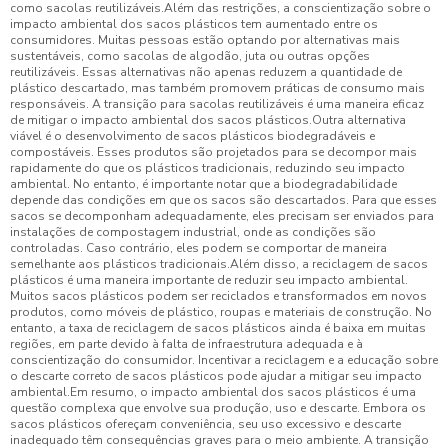
como sacolas reutilizáveis.Além das restrições, a conscientização sobre o
impacto ambiental dos sacos plásticos tem aumentado entre os
consumidores. Muitas pessoas estão optando por alternativas mais
sustentáveis, como sacolas de algodão, juta ou outras opções
reutilizáveis. Essas alternativas não apenas reduzem a quantidade de
plástico descartado, mas também promovem práticas de consumo mais
responsáveis. A transição para sacolas reutilizáveis é uma maneira eficaz
de mitigar o impacto ambiental dos sacos plásticos.Outra alternativa
viável é o desenvolvimento de sacos plásticos biodegradáveis e
compostáveis. Esses produtos são projetados para se decompor mais
rapidamente do que os plásticos tradicionais, reduzindo seu impacto
ambiental. No entanto, é importante notar que a biodegradabilidade
depende das condições em que os sacos são descartados. Para que esses
sacos se decomponham adequadamente, eles precisam ser enviados para
instalações de compostagem industrial, onde as condições são
controladas. Caso contrário, eles podem se comportar de maneira
semelhante aos plásticos tradicionais.Além disso, a reciclagem de sacos
plásticos é uma maneira importante de reduzir seu impacto ambiental.
Muitos sacos plásticos podem ser reciclados e transformados em novos
produtos, como móveis de plástico, roupas e materiais de construção. No
entanto, a taxa de reciclagem de sacos plásticos ainda é baixa em muitas
regiões, em parte devido à falta de infraestrutura adequada e à
conscientização do consumidor. Incentivar a reciclagem e a educação sobre
o descarte correto de sacos plásticos pode ajudar a mitigar seu impacto
ambiental.Em resumo, o impacto ambiental dos sacos plásticos é uma
questão complexa que envolve sua produção, uso e descarte. Embora os
sacos plásticos ofereçam conveniência, seu uso excessivo e descarte
inadequado têm consequências graves para o meio ambiente. A transição