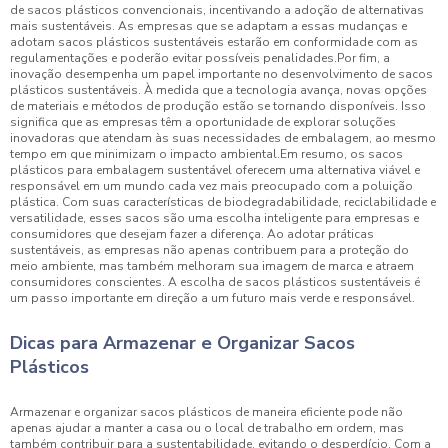
de sacos plásticos convencionais, incentivando a adoção de alternativas
mais sustentáveis. As empresas que se adaptam a essas mudanças e
adotam sacos plásticos sustentáveis estarão em conformidade com as
regulamentações e poderão evitar possíveis penalidades.Por fim, a
inovação desempenha um papel importante no desenvolvimento de sacos
plásticos sustentáveis. À medida que a tecnologia avança, novas opções
de materiais e métodos de produção estão se tornando disponíveis. Isso
significa que as empresas têm a oportunidade de explorar soluções
inovadoras que atendam às suas necessidades de embalagem, ao mesmo
tempo em que minimizam o impacto ambiental.Em resumo, os sacos
plásticos para embalagem sustentável oferecem uma alternativa viável e
responsável em um mundo cada vez mais preocupado com a poluição
plástica. Com suas características de biodegradabilidade, reciclabilidade e
versatilidade, esses sacos são uma escolha inteligente para empresas e
consumidores que desejam fazer a diferença. Ao adotar práticas
sustentáveis, as empresas não apenas contribuem para a proteção do
meio ambiente, mas também melhoram sua imagem de marca e atraem
consumidores conscientes. A escolha de sacos plásticos sustentáveis é
um passo importante em direção a um futuro mais verde e responsável.
Dicas para Armazenar e Organizar Sacos
Plásticos
Armazenar e organizar sacos plásticos de maneira eficiente pode não
apenas ajudar a manter a casa ou o local de trabalho em ordem, mas
também contribuir para a sustentabilidade, evitando o desperdício. Com a