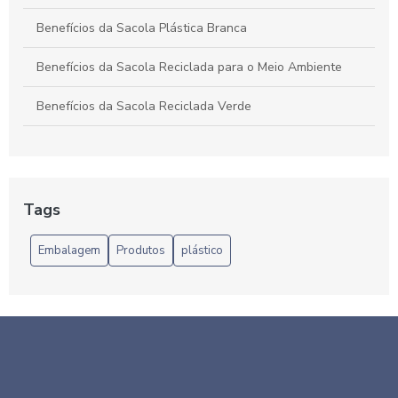
Benefícios da Sacola Plástica Branca
Benefícios da Sacola Reciclada para o Meio Ambiente
Benefícios da Sacola Reciclada Verde
Benefícios do Pacote de Sacolas Plásticas
Benefícios e Vantagens das Sacolas Plásticas Recicladas
no Atacado
Tags
Benefícios da Sacola Reciclada para o Meio Ambiente
Embalagem
Produtos
plástico
Benefícios das Sacolas Plásticas Recicladas no Atacado
para o Comércio
Benefícios do Saco Plástico para o Dia a Dia
Benefícios e aplicações do saco BOPP transparente: tudo o
que você precisa saber