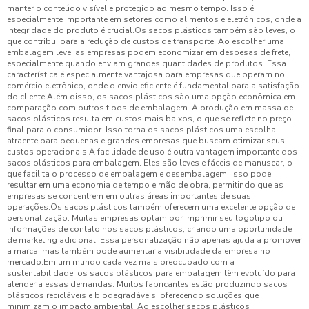
manter o conteúdo visível e protegido ao mesmo tempo. Isso é
especialmente importante em setores como alimentos e eletrônicos, onde a
integridade do produto é crucial.Os sacos plásticos também são leves, o
que contribui para a redução de custos de transporte. Ao escolher uma
embalagem leve, as empresas podem economizar em despesas de frete,
especialmente quando enviam grandes quantidades de produtos. Essa
característica é especialmente vantajosa para empresas que operam no
comércio eletrônico, onde o envio eficiente é fundamental para a satisfação
do cliente.Além disso, os sacos plásticos são uma opção econômica em
comparação com outros tipos de embalagem. A produção em massa de
sacos plásticos resulta em custos mais baixos, o que se reflete no preço
final para o consumidor. Isso torna os sacos plásticos uma escolha
atraente para pequenas e grandes empresas que buscam otimizar seus
custos operacionais.A facilidade de uso é outra vantagem importante dos
sacos plásticos para embalagem. Eles são leves e fáceis de manusear, o
que facilita o processo de embalagem e desembalagem. Isso pode
resultar em uma economia de tempo e mão de obra, permitindo que as
empresas se concentrem em outras áreas importantes de suas
operações.Os sacos plásticos também oferecem uma excelente opção de
personalização. Muitas empresas optam por imprimir seu logotipo ou
informações de contato nos sacos plásticos, criando uma oportunidade
de marketing adicional. Essa personalização não apenas ajuda a promover
a marca, mas também pode aumentar a visibilidade da empresa no
mercado.Em um mundo cada vez mais preocupado com a
sustentabilidade, os sacos plásticos para embalagem têm evoluído para
atender a essas demandas. Muitos fabricantes estão produzindo sacos
plásticos recicláveis e biodegradáveis, oferecendo soluções que
minimizam o impacto ambiental. Ao escolher sacos plásticos