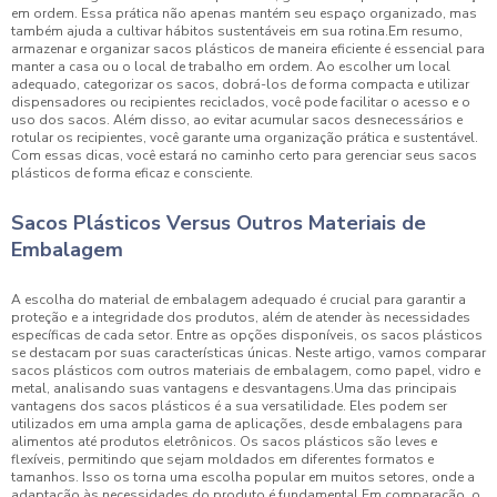
em ordem. Essa prática não apenas mantém seu espaço organizado, mas
também ajuda a cultivar hábitos sustentáveis em sua rotina.Em resumo,
armazenar e organizar sacos plásticos de maneira eficiente é essencial para
manter a casa ou o local de trabalho em ordem. Ao escolher um local
adequado, categorizar os sacos, dobrá-los de forma compacta e utilizar
dispensadores ou recipientes reciclados, você pode facilitar o acesso e o
uso dos sacos. Além disso, ao evitar acumular sacos desnecessários e
rotular os recipientes, você garante uma organização prática e sustentável.
Com essas dicas, você estará no caminho certo para gerenciar seus sacos
plásticos de forma eficaz e consciente.
Sacos Plásticos Versus Outros Materiais de
Embalagem
A escolha do material de embalagem adequado é crucial para garantir a
proteção e a integridade dos produtos, além de atender às necessidades
específicas de cada setor. Entre as opções disponíveis, os sacos plásticos
se destacam por suas características únicas. Neste artigo, vamos comparar
sacos plásticos com outros materiais de embalagem, como papel, vidro e
metal, analisando suas vantagens e desvantagens.Uma das principais
vantagens dos sacos plásticos é a sua versatilidade. Eles podem ser
utilizados em uma ampla gama de aplicações, desde embalagens para
alimentos até produtos eletrônicos. Os sacos plásticos são leves e
flexíveis, permitindo que sejam moldados em diferentes formatos e
tamanhos. Isso os torna uma escolha popular em muitos setores, onde a
adaptação às necessidades do produto é fundamental.Em comparação, o