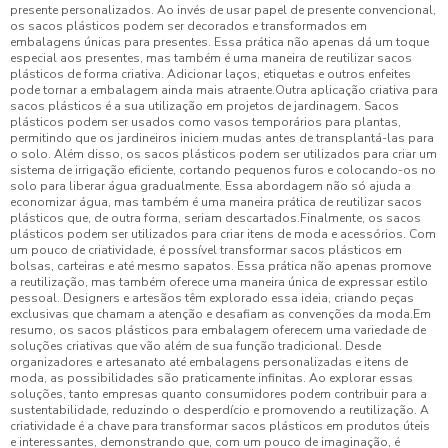
presente personalizados. Ao invés de usar papel de presente convencional,
os sacos plásticos podem ser decorados e transformados em
embalagens únicas para presentes. Essa prática não apenas dá um toque
especial aos presentes, mas também é uma maneira de reutilizar sacos
plásticos de forma criativa. Adicionar laços, etiquetas e outros enfeites
pode tornar a embalagem ainda mais atraente.Outra aplicação criativa para
sacos plásticos é a sua utilização em projetos de jardinagem. Sacos
plásticos podem ser usados como vasos temporários para plantas,
permitindo que os jardineiros iniciem mudas antes de transplantá-las para
o solo. Além disso, os sacos plásticos podem ser utilizados para criar um
sistema de irrigação eficiente, cortando pequenos furos e colocando-os no
solo para liberar água gradualmente. Essa abordagem não só ajuda a
economizar água, mas também é uma maneira prática de reutilizar sacos
plásticos que, de outra forma, seriam descartados.Finalmente, os sacos
plásticos podem ser utilizados para criar itens de moda e acessórios. Com
um pouco de criatividade, é possível transformar sacos plásticos em
bolsas, carteiras e até mesmo sapatos. Essa prática não apenas promove
a reutilização, mas também oferece uma maneira única de expressar estilo
pessoal. Designers e artesãos têm explorado essa ideia, criando peças
exclusivas que chamam a atenção e desafiam as convenções da moda.Em
resumo, os sacos plásticos para embalagem oferecem uma variedade de
soluções criativas que vão além de sua função tradicional. Desde
organizadores e artesanato até embalagens personalizadas e itens de
moda, as possibilidades são praticamente infinitas. Ao explorar essas
soluções, tanto empresas quanto consumidores podem contribuir para a
sustentabilidade, reduzindo o desperdício e promovendo a reutilização. A
criatividade é a chave para transformar sacos plásticos em produtos úteis
e interessantes, demonstrando que, com um pouco de imaginação, é