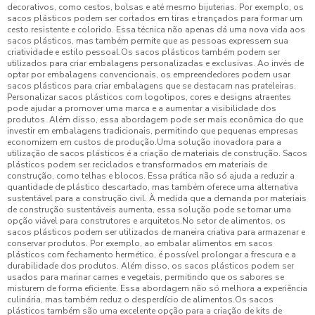
decorativos, como cestos, bolsas e até mesmo bijuterias. Por exemplo, os
sacos plásticos podem ser cortados em tiras e trançados para formar um
cesto resistente e colorido. Essa técnica não apenas dá uma nova vida aos
sacos plásticos, mas também permite que as pessoas expressem sua
criatividade e estilo pessoal.Os sacos plásticos também podem ser
utilizados para criar embalagens personalizadas e exclusivas. Ao invés de
optar por embalagens convencionais, os empreendedores podem usar
sacos plásticos para criar embalagens que se destacam nas prateleiras.
Personalizar sacos plásticos com logotipos, cores e designs atraentes
pode ajudar a promover uma marca e a aumentar a visibilidade dos
produtos. Além disso, essa abordagem pode ser mais econômica do que
investir em embalagens tradicionais, permitindo que pequenas empresas
economizem em custos de produção.Uma solução inovadora para a
utilização de sacos plásticos é a criação de materiais de construção. Sacos
plásticos podem ser reciclados e transformados em materiais de
construção, como telhas e blocos. Essa prática não só ajuda a reduzir a
quantidade de plástico descartado, mas também oferece uma alternativa
sustentável para a construção civil. À medida que a demanda por materiais
de construção sustentáveis aumenta, essa solução pode se tornar uma
opção viável para construtores e arquitetos.No setor de alimentos, os
sacos plásticos podem ser utilizados de maneira criativa para armazenar e
conservar produtos. Por exemplo, ao embalar alimentos em sacos
plásticos com fechamento hermético, é possível prolongar a frescura e a
durabilidade dos produtos. Além disso, os sacos plásticos podem ser
usados para marinar carnes e vegetais, permitindo que os sabores se
misturem de forma eficiente. Essa abordagem não só melhora a experiência
culinária, mas também reduz o desperdício de alimentos.Os sacos
plásticos também são uma excelente opção para a criação de kits de