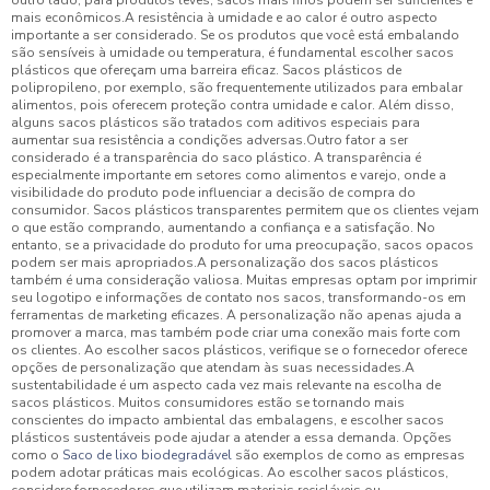
outro lado, para produtos leves, sacos mais finos podem ser suficientes e
mais econômicos.A resistência à umidade e ao calor é outro aspecto
importante a ser considerado. Se os produtos que você está embalando
são sensíveis à umidade ou temperatura, é fundamental escolher sacos
plásticos que ofereçam uma barreira eficaz. Sacos plásticos de
polipropileno, por exemplo, são frequentemente utilizados para embalar
alimentos, pois oferecem proteção contra umidade e calor. Além disso,
alguns sacos plásticos são tratados com aditivos especiais para
aumentar sua resistência a condições adversas.Outro fator a ser
considerado é a transparência do saco plástico. A transparência é
especialmente importante em setores como alimentos e varejo, onde a
visibilidade do produto pode influenciar a decisão de compra do
consumidor. Sacos plásticos transparentes permitem que os clientes vejam
o que estão comprando, aumentando a confiança e a satisfação. No
entanto, se a privacidade do produto for uma preocupação, sacos opacos
podem ser mais apropriados.A personalização dos sacos plásticos
também é uma consideração valiosa. Muitas empresas optam por imprimir
seu logotipo e informações de contato nos sacos, transformando-os em
ferramentas de marketing eficazes. A personalização não apenas ajuda a
promover a marca, mas também pode criar uma conexão mais forte com
os clientes. Ao escolher sacos plásticos, verifique se o fornecedor oferece
opções de personalização que atendam às suas necessidades.A
sustentabilidade é um aspecto cada vez mais relevante na escolha de
sacos plásticos. Muitos consumidores estão se tornando mais
conscientes do impacto ambiental das embalagens, e escolher sacos
plásticos sustentáveis pode ajudar a atender a essa demanda. Opções
como o
Saco de lixo biodegradável
são exemplos de como as empresas
podem adotar práticas mais ecológicas. Ao escolher sacos plásticos,