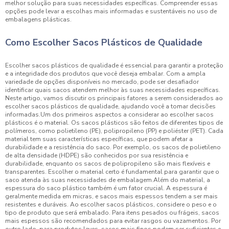
melhor solução para suas necessidades específicas. Compreender essas
opções pode levar a escolhas mais informadas e sustentáveis no uso de
embalagens plásticas.
Como Escolher Sacos Plásticos de Qualidade
Escolher sacos plásticos de qualidade é essencial para garantir a proteção
e a integridade dos produtos que você deseja embalar. Com a ampla
variedade de opções disponíveis no mercado, pode ser desafiador
identificar quais sacos atendem melhor às suas necessidades específicas.
Neste artigo, vamos discutir os principais fatores a serem considerados ao
escolher sacos plásticos de qualidade, ajudando você a tomar decisões
informadas.Um dos primeiros aspectos a considerar ao escolher sacos
plásticos é o material. Os sacos plásticos são feitos de diferentes tipos de
polímeros, como polietileno (PE), polipropileno (PP) e poliéster (PET). Cada
material tem suas características específicas, que podem afetar a
durabilidade e a resistência do saco. Por exemplo, os sacos de polietileno
de alta densidade (HDPE) são conhecidos por sua resistência e
durabilidade, enquanto os sacos de polipropileno são mais flexíveis e
transparentes. Escolher o material certo é fundamental para garantir que o
saco atenda às suas necessidades de embalagem.Além do material, a
espessura do saco plástico também é um fator crucial. A espessura é
geralmente medida em micras, e sacos mais espessos tendem a ser mais
resistentes e duráveis. Ao escolher sacos plásticos, considere o peso e o
tipo de produto que será embalado. Para itens pesados ou frágeis, sacos
mais espessos são recomendados para evitar rasgos ou vazamentos. Por