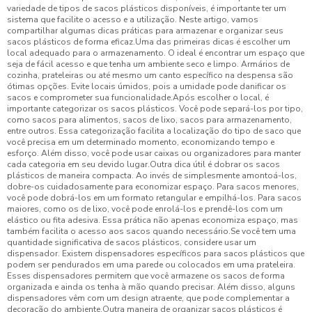
variedade de tipos de sacos plásticos disponíveis, é importante ter um
sistema que facilite o acesso e a utilização. Neste artigo, vamos
compartilhar algumas dicas práticas para armazenar e organizar seus
sacos plásticos de forma eficaz.Uma das primeiras dicas é escolher um
local adequado para o armazenamento. O ideal é encontrar um espaço que
seja de fácil acesso e que tenha um ambiente seco e limpo. Armários de
cozinha, prateleiras ou até mesmo um canto específico na despensa são
ótimas opções. Evite locais úmidos, pois a umidade pode danificar os
sacos e comprometer sua funcionalidade.Após escolher o local, é
importante categorizar os sacos plásticos. Você pode separá-los por tipo,
como sacos para alimentos, sacos de lixo, sacos para armazenamento,
entre outros. Essa categorização facilita a localização do tipo de saco que
você precisa em um determinado momento, economizando tempo e
esforço. Além disso, você pode usar caixas ou organizadores para manter
cada categoria em seu devido lugar.Outra dica útil é dobrar os sacos
plásticos de maneira compacta. Ao invés de simplesmente amontoá-los,
dobre-os cuidadosamente para economizar espaço. Para sacos menores,
você pode dobrá-los em um formato retangular e empilhá-los. Para sacos
maiores, como os de lixo, você pode enrolá-los e prendê-los com um
elástico ou fita adesiva. Essa prática não apenas economiza espaço, mas
também facilita o acesso aos sacos quando necessário.Se você tem uma
quantidade significativa de sacos plásticos, considere usar um
dispensador. Existem dispensadores específicos para sacos plásticos que
podem ser pendurados em uma parede ou colocados em uma prateleira.
Esses dispensadores permitem que você armazene os sacos de forma
organizada e ainda os tenha à mão quando precisar. Além disso, alguns
dispensadores vêm com um design atraente, que pode complementar a
decoração do ambiente.Outra maneira de organizar sacos plásticos é