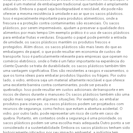
papel é um material de embalagem tradicional que também é amplamente
utilizado. Embora o papel seja biodegradável e reciclável, ele pode não
oferecer a mesma resistência à umidade e ao ar que os sacos plásticos.
Isso é especialmente importante para produtos alimentícios, onde a
frescura e a proteção contra contaminantes são essenciais. Os sacos
plásticos, por serem impermeáveis, ajudam a preservar a qualidade dos
alimentos por mais tempo.Um exemplo prático é o uso de sacos plásticos
para embalar frutas e verduras. Enquanto o papel pode permitir a entrada
de umidade, os sacos plásticos mantêm os produtos frescos e
protegidos. Além disso, os sacos plásticos são mais leves do que as
embalagens de papel, o que pode resultar em economia de custos de
transporte. Isso é particularmente relevante para empresas que operam no
comércio eletrônico, onde o frete é um fator importante na experiência do
cliente.Quando se trata de durabilidade, os sacos plásticos também têm
uma vantagem significativa. Eles são resistentes a rasgos e vazamentos, o
que os torna ideais para embalar produtos líquidos ou frágeis. Por outro
lado, o vidro, embora seja um material altamente reciclável e que oferece
uma excelente barreira contra contaminantes, pode ser pesado e
quebradiço. Isso pode resultar em custos adicionais de transporte e em
riscos de danos durante o manuseio.Os sacos plásticos também são uma
opção mais segura em algumas situações. Por exemplo, ao embalar
produtos para crianças, os sacos plásticos podem ser projetados com
recursos de segurança, como fechos que evitam a abertura acidental. O
vidro, por outro lado, pode representar um risco de corte em caso de
quebra. Portanto, em contextos onde a segurança é uma prioridade, os
sacos plásticos podem ser uma escolha mais adequada.Outro ponto a ser
considerado é a sustentabilidade. Embora os sacos plásticos tenham sido
historicamente criticados por seu impacto ambiental, a indústria tem