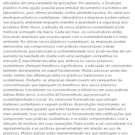
utilizados em uma variedade de aplicações. Por exemplo, o
Envelope
plástico
é uma opção popular para embalar documentos e produtos em
laboratórios, pois oferece proteção contra umidade e poeira. Ao optar por
envelopes plásticos sustentáveis, laboratórios e empresas podem reduzir
seu impacto ambiental enquanto mantêm a qualidade e a segurança dos
produtos.Além disso, a adoção de sacos plásticos sustentáveis pode
melhorar a imagem da marca. Cada vez mais, os consumidores estão
buscando empresas que se preocupam com a sustentabilidade e o meio
ambiente. Ao utilizar sacos plásticos sustentáveis, as empresas podem
demonstrar seu compromisso com práticas responsáveis e atrair
consumidores que valorizam a sustentabilidade. Isso pode resultar em um
aumento na lealdade do cliente e em uma vantagem competitiva no
mercado.É importante ressaltar que, embora os sacos plásticos
sustentáveis ofereçam benefícios significativos, a educação do consumidor
também desempenha um papel fundamental. Muitas pessoas ainda não
estão cientes das diferenças entre os plásticos tradicionais e os
sustentáveis. Portanto, as empresas devem investir em campanhas de
conscientização que expliquem os benefícios dos sacos plásticos
sustentáveis e incentivem os consumidores a adotá-los em suas práticas
diárias.Além disso, a escolha de fornecedores que priorizam a
sustentabilidade é crucial. Ao selecionar fornecedores que utilizam
materiais sustentáveis e seguem práticas de produção responsáveis, as
empresas podem garantir que estão fazendo escolhas que beneficiam o
meio ambiente. Isso inclui verificar se os fornecedores têm certificações que
comprovem suas práticas sustentáveis e se estão comprometidos com a
redução de resíduos em suas operações.Outro ponto a ser considerado é a
regulamentação e as políticas governamentais em relação ao uso de
plásticos. Muitos países estão implementando leis que restringem o uso