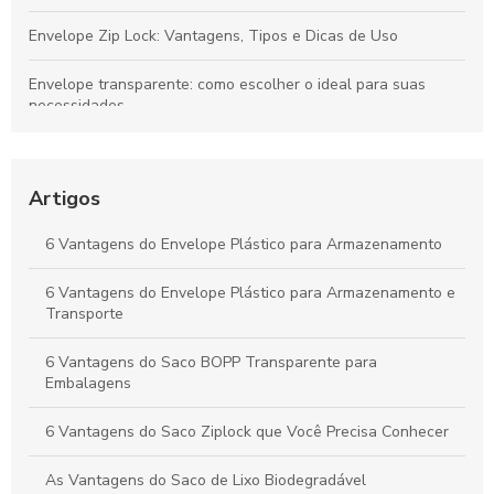
Envelope Zip Lock: Vantagens, Tipos e Dicas de Uso
Envelope transparente: como escolher o ideal para suas
necessidades
Como Escolher Sacos Para Diversas Necessidades e Uso
Diário
Artigos
Bobinas personalizadas que transformam sua marca em
destaque no mercado
6 Vantagens do Envelope Plástico para Armazenamento
Envelope AWB é essencial para o transporte seguro de
6 Vantagens do Envelope Plástico para Armazenamento e
mercadorias. Descubra como escolher o melhor para suas
Transporte
necessidades.
6 Vantagens do Saco BOPP Transparente para
Embalagens
6 Vantagens do Saco Ziplock que Você Precisa Conhecer
As Vantagens do Saco de Lixo Biodegradável