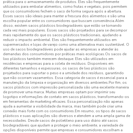
prática para o armazenamento de produtos. Eles são frequentemente
utilizados para embalar alimentos, como frutas e vegetais, pois permitem
que os consumidores fechem o saco de forma segura após a abertura.
Esses sacos são ideais para manter a frescura dos alimentos e são uma
escolha popular entre os consumidores que buscam conveniência.Além
disso, existem sacos plásticos biodegradáveis que estão se tornando
cada vez mais populares. Esses sacos são projetados para se decompor
mais rapidamente do que os sacos plásticos tradicionais, ajudando a
reduzir o impacto ambiental. Eles são frequentemente utilizados em
supermercados e lojas de varejo como uma alternativa mais sustentável. O
uso de sacos biodegradáveis pode ajudar as empresas a atender às
demandas dos consumidores por práticas mais ecológicas.Os sacos de
lixo plásticos também merecem destaque. Eles são utilizados em
residências e empresas para a coleta de resíduos. Disponíveis em
diferentes tamanhos e espessuras, os sacos de lixo plásticos são
projetados para suportar o peso e a umidade dos resíduos, garantindo
que não ocorram vazamentos. Essa categoria de sacos é essencial para a
manutenção da limpeza e organização em diversos ambientes.Por fim, os
sacos plásticos com impressão personalizada são uma excelente maneira
de promover uma marca. Muitas empresas optam por imprimir seu
logotipo e informações de contato em sacos plásticos, transformando-os
em ferramentas de marketing eficazes. Essa personalização não apenas
ajuda a aumentar a visibilidade da marca, mas também pode criar uma
conexão mais forte com os consumidores.Em resumo, os tipos de sacos
plásticos e suas aplicações são diversos e atendem a uma ampla gama de
necessidades. Desde sacos de polietileno para uso diário até sacos
biodegradáveis que ajudam a proteger o meio ambiente, a variedade de
opções disponíveis permite que empresas e consumidores escolham a