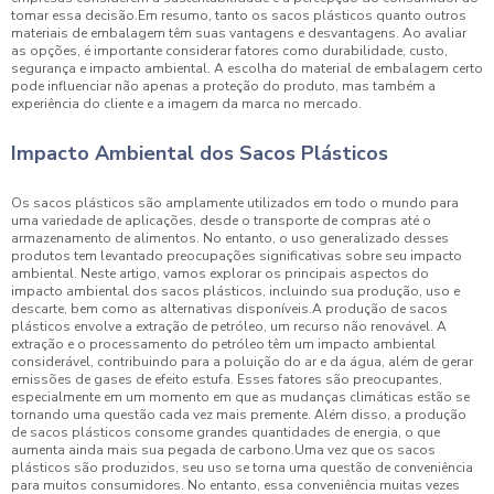
tomar essa decisão.Em resumo, tanto os sacos plásticos quanto outros
materiais de embalagem têm suas vantagens e desvantagens. Ao avaliar
as opções, é importante considerar fatores como durabilidade, custo,
segurança e impacto ambiental. A escolha do material de embalagem certo
pode influenciar não apenas a proteção do produto, mas também a
experiência do cliente e a imagem da marca no mercado.
Impacto Ambiental dos Sacos Plásticos
Os sacos plásticos são amplamente utilizados em todo o mundo para
uma variedade de aplicações, desde o transporte de compras até o
armazenamento de alimentos. No entanto, o uso generalizado desses
produtos tem levantado preocupações significativas sobre seu impacto
ambiental. Neste artigo, vamos explorar os principais aspectos do
impacto ambiental dos sacos plásticos, incluindo sua produção, uso e
descarte, bem como as alternativas disponíveis.A produção de sacos
plásticos envolve a extração de petróleo, um recurso não renovável. A
extração e o processamento do petróleo têm um impacto ambiental
considerável, contribuindo para a poluição do ar e da água, além de gerar
emissões de gases de efeito estufa. Esses fatores são preocupantes,
especialmente em um momento em que as mudanças climáticas estão se
tornando uma questão cada vez mais premente. Além disso, a produção
de sacos plásticos consome grandes quantidades de energia, o que
aumenta ainda mais sua pegada de carbono.Uma vez que os sacos
plásticos são produzidos, seu uso se torna uma questão de conveniência
para muitos consumidores. No entanto, essa conveniência muitas vezes