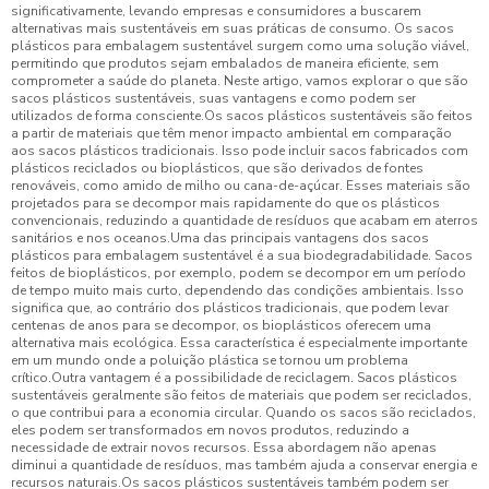
significativamente, levando empresas e consumidores a buscarem
alternativas mais sustentáveis em suas práticas de consumo. Os sacos
plásticos para embalagem sustentável surgem como uma solução viável,
permitindo que produtos sejam embalados de maneira eficiente, sem
comprometer a saúde do planeta. Neste artigo, vamos explorar o que são
sacos plásticos sustentáveis, suas vantagens e como podem ser
utilizados de forma consciente.Os sacos plásticos sustentáveis são feitos
a partir de materiais que têm menor impacto ambiental em comparação
aos sacos plásticos tradicionais. Isso pode incluir sacos fabricados com
plásticos reciclados ou bioplásticos, que são derivados de fontes
renováveis, como amido de milho ou cana-de-açúcar. Esses materiais são
projetados para se decompor mais rapidamente do que os plásticos
convencionais, reduzindo a quantidade de resíduos que acabam em aterros
sanitários e nos oceanos.Uma das principais vantagens dos sacos
plásticos para embalagem sustentável é a sua biodegradabilidade. Sacos
feitos de bioplásticos, por exemplo, podem se decompor em um período
de tempo muito mais curto, dependendo das condições ambientais. Isso
significa que, ao contrário dos plásticos tradicionais, que podem levar
centenas de anos para se decompor, os bioplásticos oferecem uma
alternativa mais ecológica. Essa característica é especialmente importante
em um mundo onde a poluição plástica se tornou um problema
crítico.Outra vantagem é a possibilidade de reciclagem. Sacos plásticos
sustentáveis geralmente são feitos de materiais que podem ser reciclados,
o que contribui para a economia circular. Quando os sacos são reciclados,
eles podem ser transformados em novos produtos, reduzindo a
necessidade de extrair novos recursos. Essa abordagem não apenas
diminui a quantidade de resíduos, mas também ajuda a conservar energia e
recursos naturais.Os sacos plásticos sustentáveis também podem ser