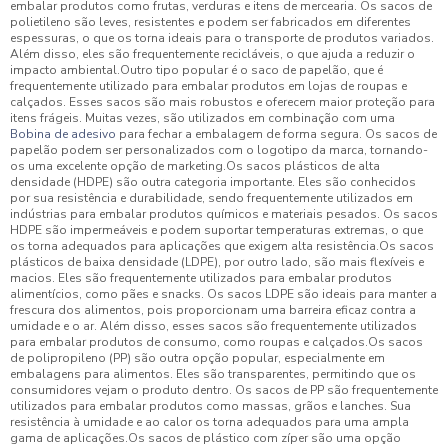
embalar produtos como frutas, verduras e itens de mercearia. Os sacos de
polietileno são leves, resistentes e podem ser fabricados em diferentes
espessuras, o que os torna ideais para o transporte de produtos variados.
Além disso, eles são frequentemente recicláveis, o que ajuda a reduzir o
impacto ambiental.Outro tipo popular é o saco de papelão, que é
frequentemente utilizado para embalar produtos em lojas de roupas e
calçados. Esses sacos são mais robustos e oferecem maior proteção para
itens frágeis. Muitas vezes, são utilizados em combinação com uma
Bobina de adesivo
para fechar a embalagem de forma segura. Os sacos de
papelão podem ser personalizados com o logotipo da marca, tornando-
os uma excelente opção de marketing.Os sacos plásticos de alta
densidade (HDPE) são outra categoria importante. Eles são conhecidos
por sua resistência e durabilidade, sendo frequentemente utilizados em
indústrias para embalar produtos químicos e materiais pesados. Os sacos
HDPE são impermeáveis e podem suportar temperaturas extremas, o que
os torna adequados para aplicações que exigem alta resistência.Os sacos
plásticos de baixa densidade (LDPE), por outro lado, são mais flexíveis e
macios. Eles são frequentemente utilizados para embalar produtos
alimentícios, como pães e snacks. Os sacos LDPE são ideais para manter a
frescura dos alimentos, pois proporcionam uma barreira eficaz contra a
umidade e o ar. Além disso, esses sacos são frequentemente utilizados
para embalar produtos de consumo, como roupas e calçados.Os sacos
de polipropileno (PP) são outra opção popular, especialmente em
embalagens para alimentos. Eles são transparentes, permitindo que os
consumidores vejam o produto dentro. Os sacos de PP são frequentemente
utilizados para embalar produtos como massas, grãos e lanches. Sua
resistência à umidade e ao calor os torna adequados para uma ampla
gama de aplicações.Os sacos de plástico com zíper são uma opção