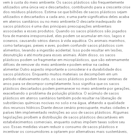
vem à custa do meio ambiente. Os sacos plásticos são frequentemente
utilizados uma única vez e descartados, contribuindo para a crescente crise
dos resíduos plásticos. Estima-se que bilhões de sacos plásticos sejam
utilizados e descartados a cada ano, e uma parte significativa deles acaba
em aterros sanitários ou no meio ambiente.O descarte inadequado de
sacos plásticos é uma das principais preocupações ambientais
associadas a esses produtos. Quando os sacos plásticos são jogados
fora de maneira irresponsável, eles podem se acumular em rios, lagos e
oceanos, causando sérios danos à vida aquática. Os animais marinhos,
como tartarugas, peixes e aves, podem confundir sacos plásticos com
alimentos, levando a ingestão acidental. Isso pode resultar em lesões,
desnutrição e até morte para esses animais. Além disso, os sacos
plásticos podem se fragmentar em microplásticos, que são extremamente
difíceis de remover do meio ambiente e podem entrar na cadeia
alimentar.Outro aspecto importante a considerar é a durabilidade dos
sacos plásticos. Enquanto muitos materiais se decompõem em um
período relativamente curto, os sacos plásticos podem levar centenas de
anos para se decompor completamente. Isso significa que os sacos
plásticos descartados podem permanecer no meio ambiente por gerações,
exacerbando o problema da poluição plástica. O acúmulo de sacos
plásticos em aterros sanitários também pode resultar na liberação de
substâncias químicas nocivas no solo e na água, afetando a qualidade
dos recursos hídricos.Diante desse cenário preocupante, muitas cidades e
países têm implementado restrições ao uso de sacos plásticos. Algumas
legislações proíbem a distribuição de sacos plásticos descartáveis em
estabelecimentos comerciais, enquanto outras impõem taxas sobre seu
uso. Essas medidas visam reduzir o consumo de sacos plásticos e
incentivar os consumidores a optarem por alternativas mais sustentáveis,