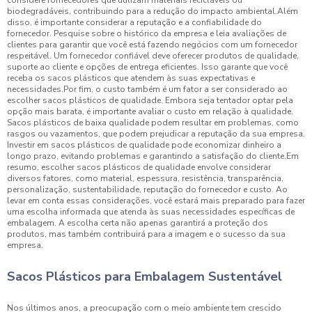
considere fornecedores que utilizam materiais recicláveis ou
biodegradáveis, contribuindo para a redução do impacto ambiental.Além
disso, é importante considerar a reputação e a confiabilidade do
fornecedor. Pesquise sobre o histórico da empresa e leia avaliações de
clientes para garantir que você está fazendo negócios com um fornecedor
respeitável. Um fornecedor confiável deve oferecer produtos de qualidade,
suporte ao cliente e opções de entrega eficientes. Isso garante que você
receba os sacos plásticos que atendem às suas expectativas e
necessidades.Por fim, o custo também é um fator a ser considerado ao
escolher sacos plásticos de qualidade. Embora seja tentador optar pela
opção mais barata, é importante avaliar o custo em relação à qualidade.
Sacos plásticos de baixa qualidade podem resultar em problemas, como
rasgos ou vazamentos, que podem prejudicar a reputação da sua empresa.
Investir em sacos plásticos de qualidade pode economizar dinheiro a
longo prazo, evitando problemas e garantindo a satisfação do cliente.Em
resumo, escolher sacos plásticos de qualidade envolve considerar
diversos fatores, como material, espessura, resistência, transparência,
personalização, sustentabilidade, reputação do fornecedor e custo. Ao
levar em conta essas considerações, você estará mais preparado para fazer
uma escolha informada que atenda às suas necessidades específicas de
embalagem. A escolha certa não apenas garantirá a proteção dos
produtos, mas também contribuirá para a imagem e o sucesso da sua
empresa.
Sacos Plásticos para Embalagem Sustentável
Nos últimos anos, a preocupação com o meio ambiente tem crescido