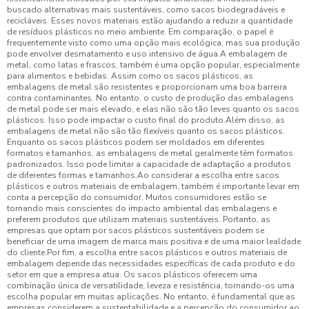
buscado alternativas mais sustentáveis, como sacos biodegradáveis e
recicláveis. Esses novos materiais estão ajudando a reduzir a quantidade
de resíduos plásticos no meio ambiente. Em comparação, o papel é
frequentemente visto como uma opção mais ecológica, mas sua produção
pode envolver desmatamento e uso intensivo de água.A embalagem de
metal, como latas e frascos, também é uma opção popular, especialmente
para alimentos e bebidas. Assim como os sacos plásticos, as
embalagens de metal são resistentes e proporcionam uma boa barreira
contra contaminantes. No entanto, o custo de produção das embalagens
de metal pode ser mais elevado, e elas não são tão leves quanto os sacos
plásticos. Isso pode impactar o custo final do produto.Além disso, as
embalagens de metal não são tão flexíveis quanto os sacos plásticos.
Enquanto os sacos plásticos podem ser moldados em diferentes
formatos e tamanhos, as embalagens de metal geralmente têm formatos
padronizados. Isso pode limitar a capacidade de adaptação a produtos
de diferentes formas e tamanhos.Ao considerar a escolha entre sacos
plásticos e outros materiais de embalagem, também é importante levar em
conta a percepção do consumidor. Muitos consumidores estão se
tornando mais conscientes do impacto ambiental das embalagens e
preferem produtos que utilizam materiais sustentáveis. Portanto, as
empresas que optam por sacos plásticos sustentáveis podem se
beneficiar de uma imagem de marca mais positiva e de uma maior lealdade
do cliente.Por fim, a escolha entre sacos plásticos e outros materiais de
embalagem depende das necessidades específicas de cada produto e do
setor em que a empresa atua. Os sacos plásticos oferecem uma
combinação única de versatilidade, leveza e resistência, tornando-os uma
escolha popular em muitas aplicações. No entanto, é fundamental que as
empresas considerem a sustentabilidade e a percepção do consumidor ao