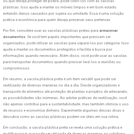
ou que deseja proteger de poeira, pode cobri-los com as sacolas
plásticas. Isso ajuda a manter os móveis limpos e em bom estado,
evitando danos causados por sujeira ou umidade. Essa é uma solução
prática e econômica para quem deseja preservar seus pertences.
Por fim, considere usar as sacolas plásticas pretas para
armazenar
documentos
. Se você tem papéis importantes que precisam ser
organizados, pode utilizar as sacolas para separá-los por categoria. Isso
ajuda a manter os documentos protegidos e facilita a busca por
informações quando necessário. Além disso, você pode usar as sacolas
para transportar documentos quando precisar levá-los a reuniões ou
compromissos.
Em resumo, a sacola plástica preta é um item versátil que pode ser
reutilizado de diversas maneiras no dia a dia. Desde organizadores e
transporte de alimentos até proteção de plantas e projetos de artesanato,
as possibilidades são inúmeras. Ao adotar práticas de reutilização, você
não apenas contribui para a sustentabilidade, mas também otimiza o uso
de recursos e economiza dinheiro. Experimente algumas dessas dicas e
descubra como as sacolas plásticas podem ser úteis em sua rotina.
Em conclusão, a sacola plástica preta se revela uma solução prática e
multifuncional que pode ser utilizada de diversas maneiras no cotidiano.