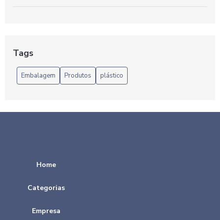
Benefícios do Pacote de Sacolas Plásticas
Benefícios e Vantagens das Sacolas Plásticas Recicladas
no Atacado
Tags
Benefícios da Sacola Reciclada para o Meio Ambiente
Embalagem
Produtos
plástico
Benefícios das Sacolas Plásticas Recicladas no Atacado
para o Comércio
Benefícios do Saco Plástico para o Dia a Dia
Benefícios e aplicações do saco BOPP transparente: tudo o
que você precisa saber
Home
Benefícios e Usos Práticos da Sacola Plástica Preta no Dia
a Dia
Categorias
Bobina de adesivo é a solução ideal para personalização e
Empresa
organização de projetos. Descubra suas aplicações e