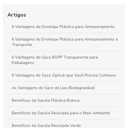
Como Escolher Sacos Para Diversas Necessidades e Uso
Diário
Artigos
Bobinas personalizadas que transformam sua marca em
destaque no mercado
6 Vantagens do Envelope Plástico para Armazenamento
Envelope AWB é essencial para o transporte seguro de
6 Vantagens do Envelope Plástico para Armazenamento e
mercadorias. Descubra como escolher o melhor para suas
Transporte
necessidades.
6 Vantagens do Saco BOPP Transparente para
Embalagens
6 Vantagens do Saco Ziplock que Você Precisa Conhecer
As Vantagens do Saco de Lixo Biodegradável
Benefícios da Sacola Plástica Branca
Benefícios da Sacola Reciclada para o Meio Ambiente
Benefícios da Sacola Reciclada Verde