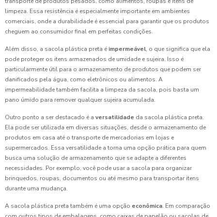
transporte de produtos pesados, como alimentos, roupas e itens de
limpeza. Essa resistência é especialmente importante em ambientes
comerciais, onde a durabilidade é essencial para garantir que os produtos
cheguem ao consumidor final em perfeitas condições.
Além disso, a sacola plástica preta é
impermeável
, o que significa que ela
pode proteger os itens armazenados de umidade e sujeira. Isso é
particularmente útil para o armazenamento de produtos que podem ser
danificados pela água, como eletrônicos ou alimentos. A
impermeabilidade também facilita a limpeza da sacola, pois basta um
pano úmido para remover qualquer sujeira acumulada.
Outro ponto a ser destacado é a
versatilidade
da sacola plástica preta.
Ela pode ser utilizada em diversas situações, desde o armazenamento de
produtos em casa até o transporte de mercadorias em lojas e
supermercados. Essa versatilidade a torna uma opção prática para quem
busca uma solução de armazenamento que se adapte a diferentes
necessidades. Por exemplo, você pode usar a sacola para organizar
brinquedos, roupas, documentos ou até mesmo para transportar itens
durante uma mudança.
A sacola plástica preta também é uma opção
econômica
. Em comparação
com outros tipos de embalagens, como caixas de papelão ou sacolas de