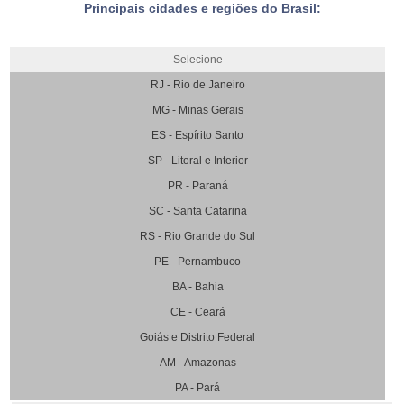
Principais cidades e regiões do Brasil:
Selecione
RJ - Rio de Janeiro
MG - Minas Gerais
ES - Espírito Santo
SP - Litoral e Interior
PR - Paraná
SC - Santa Catarina
RS - Rio Grande do Sul
PE - Pernambuco
BA - Bahia
CE - Ceará
Goiás e Distrito Federal
AM - Amazonas
PA - Pará