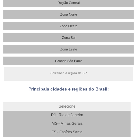
Região Central
Zona Norte
Zona Oeste
Zona Sul
Zona Leste
Grande São Paulo
Selecione a região de SP
Principais cidades e regiões do Brasil:
Selecione
RJ - Rio de Janeiro
MG - Minas Gerais
ES - Espírito Santo