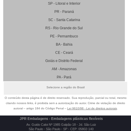
SP - Litoral e Interior
PR - Paraná
SC - Santa Catarina
RS - Rio Grande do Sul
PE - Pernambuco
BA - Bahia
CE - Ceará
Goiás e Distrito Federal
AM - Amazonas
PA - Pará
Selecione a região do Brasil
O conteúdo desta página é de direito reservado. Sua reprodução, parcial ou total, mesmo
citando nossos links, é proibida sem a autorização do autor. Crime de violação de direito
autoral – artigo 184 do Código Penal –
Lei 9610/98 - Lei de direitos autorais
.
JPR Embalagens - Embalagens plásticas flexíveis
Av. Guido Caloi Nº 1985 Galpão 18 - Jd. São Luiz
São Paulo - São Paulo - SP - CEP: 05802-140