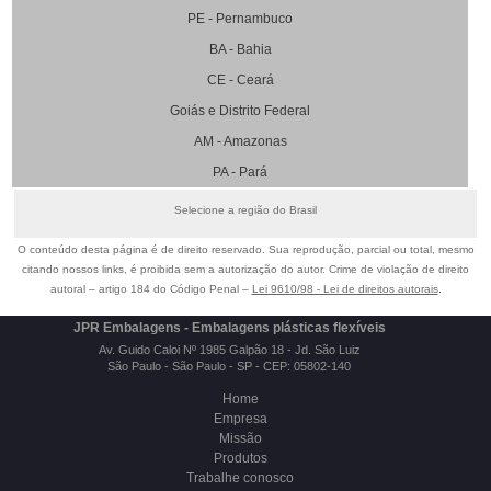
PE - Pernambuco
BA - Bahia
CE - Ceará
Goiás e Distrito Federal
AM - Amazonas
PA - Pará
Selecione a região do Brasil
O conteúdo desta página é de direito reservado. Sua reprodução, parcial ou total, mesmo
citando nossos links, é proibida sem a autorização do autor. Crime de violação de direito
autoral – artigo 184 do Código Penal –
Lei 9610/98 - Lei de direitos autorais
.
JPR Embalagens - Embalagens plásticas flexíveis
Av. Guido Caloi Nº 1985 Galpão 18 - Jd. São Luiz
São Paulo - São Paulo - SP - CEP: 05802-140
Home
Empresa
Missão
Produtos
Trabalhe conosco