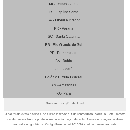
MG - Minas Gerais
ES - Espírito Santo
SP - Litoral e Interior
PR - Paraná
SC - Santa Catarina
RS - Rio Grande do Sul
PE - Pernambuco
BA - Bahia
CE - Ceará
Goiás e Distrito Federal
AM - Amazonas
PA - Pará
Selecione a região do Brasil
O conteúdo desta página é de direito reservado. Sua reprodução, parcial ou total, mesmo
citando nossos links, é proibida sem a autorização do autor. Crime de violação de direito
autoral – artigo 184 do Código Penal –
Lei 9610/98 - Lei de direitos autorais
.