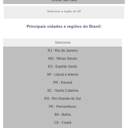
Grande São Paulo
Selecione a região de SP
Principais cidades e regiões do Brasil:
Selecione
RJ - Rio de Janeiro
MG - Minas Gerais
ES - Espírito Santo
SP - Litoral e Interior
PR - Paraná
SC - Santa Catarina
RS - Rio Grande do Sul
PE - Pernambuco
BA - Bahia
CE - Ceará