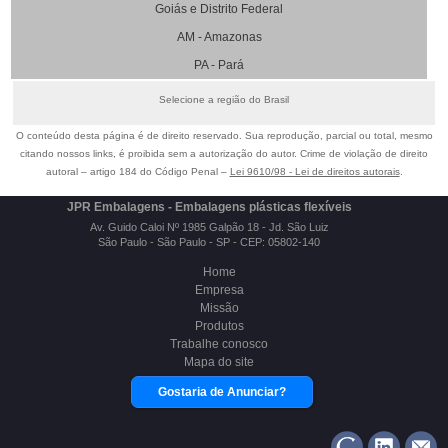
Goiás e Distrito Federal
AM - Amazonas
PA - Pará
Selecione a região do Brasil
O conteúdo desta página é de direito reservado. Sua reprodução, parcial ou total, mesmo
citando nossos links, é proibida sem a autorização do autor. Crime de violação de direito
autoral – artigo 184 do Código Penal –
Lei 9610/98 - Lei de direitos autorais
.
JPR Embalagens - Embalagens plásticas flexíveis
Av. Guido Caloi Nº 1985 Galpão 18 - Jd. São Luiz
São Paulo - São Paulo - SP - CEP: 05802-140
Home
Empresa
Missão
Produtos
Trabalhe conosco
Mapa do site
Gostaria de Anunciar?