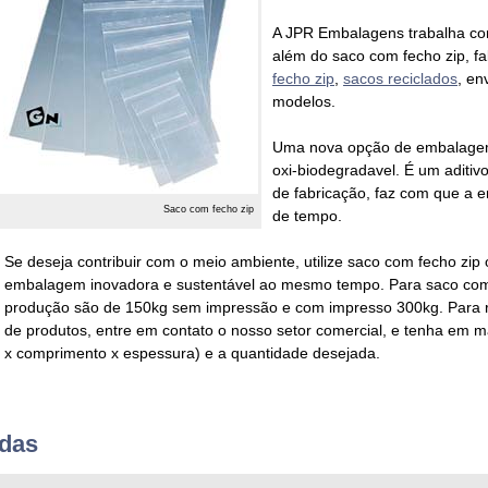
A JPR Embalagens trabalha c
além do
saco com fecho zip
, 
fecho zip
,
sacos reciclados
, en
modelos.
Uma nova opção de embalagem
oxi-biodegradavel
. É um aditiv
de fabricação, faz com que a
Saco com fecho zip
de tempo.
Se deseja contribuir com o meio ambiente, utilize
saco com fecho zip 
embalagem inovadora e sustentável ao mesmo tempo. Para
saco com
produção são de 150kg sem impressão e com impresso 300kg. Para 
de produtos, entre em contato o nosso setor comercial, e tenha em
x comprimento x espessura) e a quantidade desejada.
adas