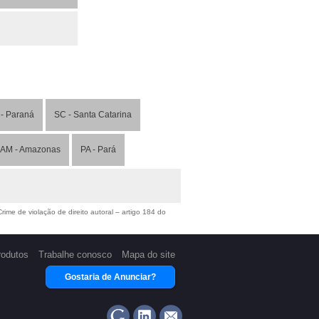
- Paraná
SC - Santa Catarina
AM - Amazonas
PA - Pará
ime de violação de direito autoral – artigo 184 do
rodutos
Trabalhe conosco
Mapa do site
Gostaria de Anunciar?