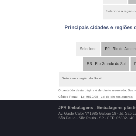
Selecione a região 
Principais cidades e regiões 
Selecione
RJ - Rio de Janeir
RS - Rio Grande do Sul
P
Selecione a região do Brasil
O conteúdo desta página é de direito reservado. Sua re
Código Penal –
Lei 9610/98 - Lei de direitos autorais
.
JPR Embalagens - Embalagens plástic
Av. Guido Caloi Nº 1985 Galpão 18 - Jd. São L
São Paulo - São Paulo - SP - CEP: 05802-140