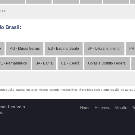
de SP
do Brasil:
o
MG - Minas Gerais
ES - Espírito Santo
SP - Litoral e Interior
PR 
E - Pernambuco
BA - Bahia
CE - Ceará
Goiás e Distrito Federal
produção, parcial ou total, mesmo citando nossos links, é proibida sem a autorização do autor. Cr
as flexíveis
Home
Empresa
Missão
P
uiz