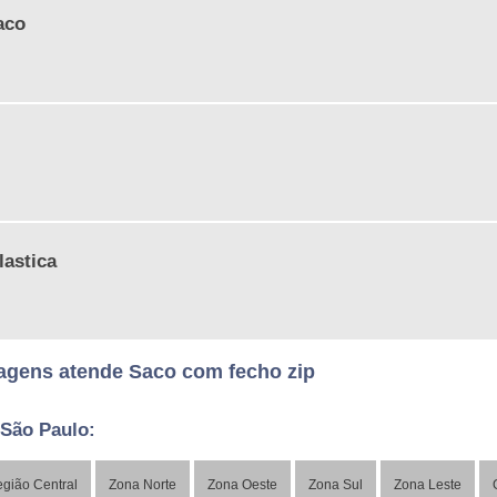
aco
lastica
agens atende Saco com fecho zip
 São Paulo:
gião Central
Zona Norte
Zona Oeste
Zona Sul
Zona Leste