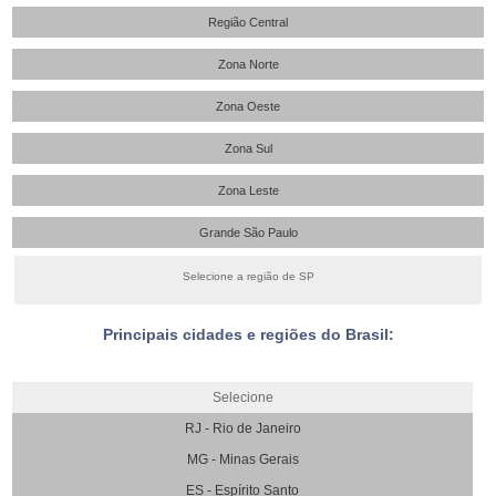
Região Central
Zona Norte
Zona Oeste
Zona Sul
Zona Leste
Grande São Paulo
Selecione a região de SP
Principais cidades e regiões do Brasil:
Selecione
RJ - Rio de Janeiro
MG - Minas Gerais
ES - Espírito Santo