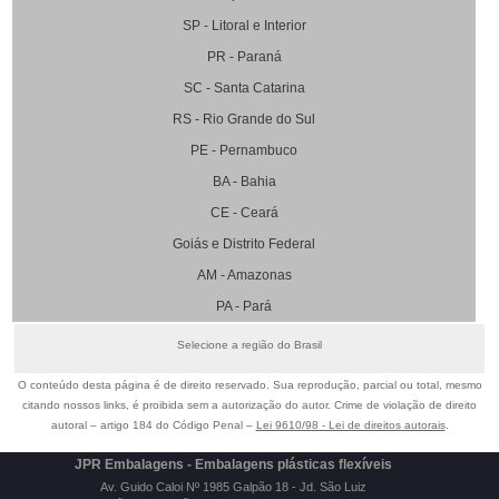
SP - Litoral e Interior
PR - Paraná
SC - Santa Catarina
RS - Rio Grande do Sul
PE - Pernambuco
BA - Bahia
CE - Ceará
Goiás e Distrito Federal
AM - Amazonas
PA - Pará
Selecione a região do Brasil
O conteúdo desta página é de direito reservado. Sua reprodução, parcial ou total, mesmo
citando nossos links, é proibida sem a autorização do autor. Crime de violação de direito
autoral – artigo 184 do Código Penal –
Lei 9610/98 - Lei de direitos autorais
.
JPR Embalagens - Embalagens plásticas flexíveis
Av. Guido Caloi Nº 1985 Galpão 18 - Jd. São Luiz