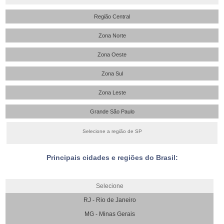
Região Central
Zona Norte
Zona Oeste
Zona Sul
Zona Leste
Grande São Paulo
Selecione a região de SP
Principais cidades e regiões do Brasil:
Selecione
RJ - Rio de Janeiro
MG - Minas Gerais