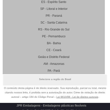
ES - Espírito Santo
SP - Litoral e Interior
PR - Paraná
SC - Santa Catarina
RS - Rio Grande do Sul
PE - Pernambuco
BA - Bahia
CE - Ceará
Goiás e Distrito Federal
AM - Amazonas
PA - Pará
Selecione a região do Brasil
O conteúdo desta página é de direito reservado. Sua reprodução, parcial ou total, mesmo
citando nossos links, é proibida sem a autorização do autor. Crime de violação de direito
autoral – artigo 184 do Código Penal –
Lei 9610/98 - Lei de direitos autorais
.
JPR Embalagens - Embalagens plásticas flexíveis