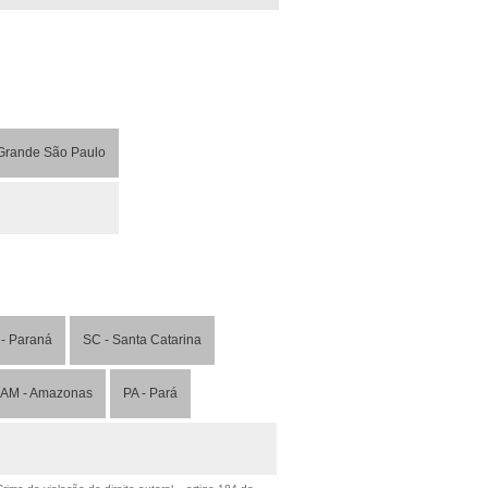
Grande São Paulo
- Paraná
SC - Santa Catarina
AM - Amazonas
PA - Pará