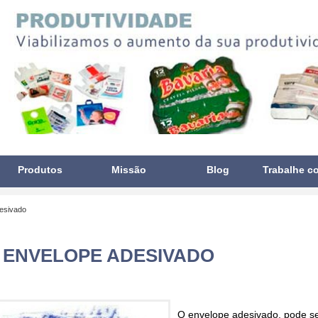
Produtos
Missão
Blog
Trabalhe c
esivado
ENVELOPE ADESIVADO
O
envelope adesivado
, pode s