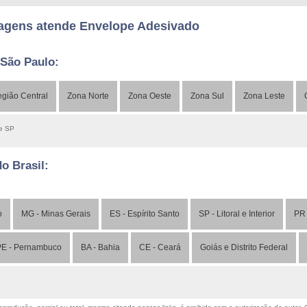
agens atende Envelope Adesivado
 São Paulo:
gião Central
Zona Norte
Zona Oeste
Zona Sul
Zona Leste
de SP
do Brasil:
o
MG - Minas Gerais
ES - Espírito Santo
SP - Litoral e Interior
PR 
E - Pernambuco
BA - Bahia
CE - Ceará
Goiás e Distrito Federal