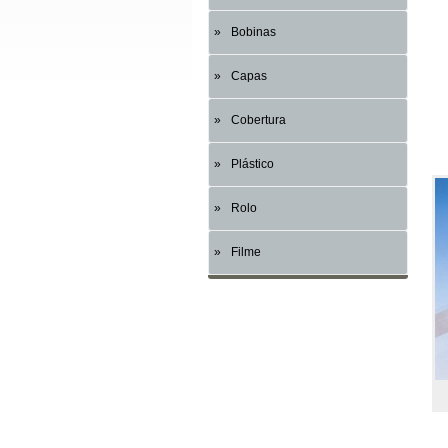
Bobinas
Capas
Cobertura
Plástico
Rolo
Filme