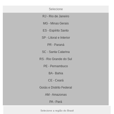
Selecione
RJ - Rio de Janeiro
MG - Minas Gerais
ES - Espírito Santo
SP - Litoral e Interior
PR - Paraná
SC - Santa Catarina
RS - Rio Grande do Sul
PE - Pernambuco
BA - Bahia
CE - Ceará
Goiás e Distrito Federal
AM - Amazonas
PA - Pará
Selecione a região do Brasil