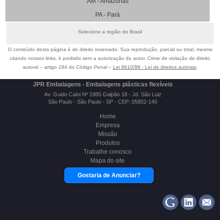
AM - Amazonas
PA - Pará
Selecione a região do Brasil
O conteúdo desta página é de direito reservado. Sua reprodução, parcial ou total, mesmo
citando nossos links, é proibida sem a autorização do autor. Crime de violação de direito
autoral – artigo 184 do Código Penal –
Lei 9610/98 - Lei de direitos autorais
.
JPR Embalagens - Embalagens plásticas flexíveis
Av. Guido Caloi Nº 1985 Galpão 18 - Jd. São Luiz
São Paulo - São Paulo - SP - CEP: 05802-140
Home
Empresa
Missão
Produtos
Trabalhe conosco
Mapa do site
Gostaria de Anunciar?