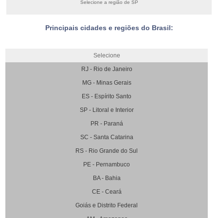
Selecione a região de SP
Principais cidades e regiões do Brasil:
Selecione
RJ - Rio de Janeiro
MG - Minas Gerais
ES - Espírito Santo
SP - Litoral e Interior
PR - Paraná
SC - Santa Catarina
RS - Rio Grande do Sul
PE - Pernambuco
BA - Bahia
CE - Ceará
Goiás e Distrito Federal