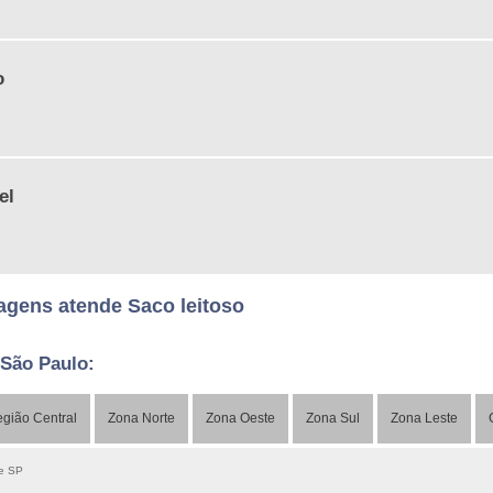
o
el
gens atende Saco leitoso
 São Paulo:
gião Central
Zona Norte
Zona Oeste
Zona Sul
Zona Leste
de SP