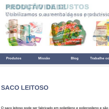
Produtos
Missão
Blog
Trabalhe c
SACO LEITOSO
O
saco leitoso
pode ser fabricado em polietileno e polipropileno e sã