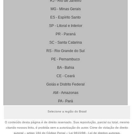
RJ - Rio de Janeiro
MG - Minas Gerais
ES - Espírito Santo
SP - Litoral e Interior
PR - Paraná
SC - Santa Catarina
RS - Rio Grande do Sul
PE - Pernambuco
BA - Bahia
CE - Ceará
Goiás e Distrito Federal
AM - Amazonas
PA - Pará
Selecione a região do Brasil
O conteúdo desta página é de direito reservado. Sua reprodução, parcial ou total, mesmo
citando nossos links, é proibida sem a autorização do autor. Crime de violação de direito
autoral – artigo 184 do Código Penal –
Lei 9610/98 - Lei de direitos autorais
.