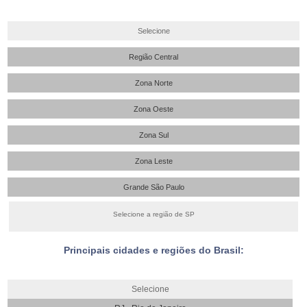
Selecione
Região Central
Zona Norte
Zona Oeste
Zona Sul
Zona Leste
Grande São Paulo
Selecione a região de SP
Principais cidades e regiões do Brasil:
Selecione