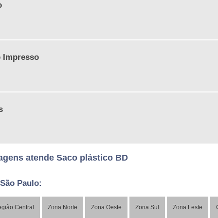
o
o Impresso
s
gens atende Saco plástico BD
 São Paulo:
gião Central
Zona Norte
Zona Oeste
Zona Sul
Zona Leste