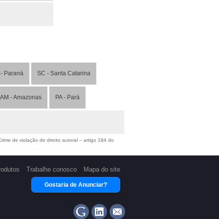
- Paraná
SC - Santa Catarina
AM - Amazonas
PA - Pará
ime de violação de direito autoral – artigo 184 do
rodutos
Trabalhe conosco
Mapa do site
Gostaria de Anunciar?