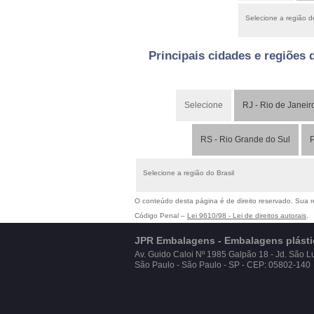
Selecione a região 
Principais cidades e regiões 
Selecione
RJ - Rio de Janeir
RS - Rio Grande do Sul
P
Selecione a região do Brasil
O conteúdo desta página é de direito reservado. Sua re
Código Penal –
Lei 9610/98 - Lei de direitos autorais
.
JPR Embalagens - Embalagens plástic
Av. Guido Caloi Nº 1985 Galpão 18 - Jd. São L
São Paulo - São Paulo - SP - CEP: 05802-140