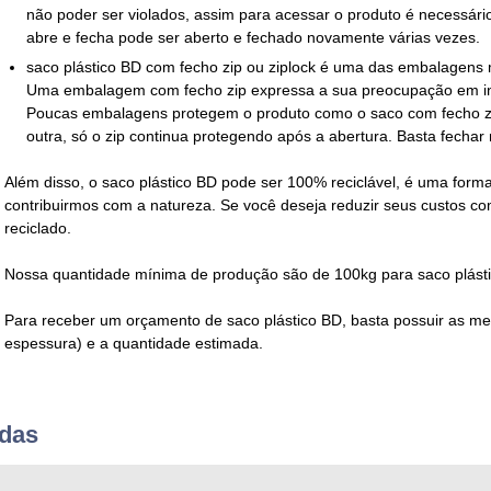
não poder ser violados, assim para acessar o produto é necessári
abre e fecha pode ser aberto e fechado novamente várias vezes.
saco plástico BD com fecho zip ou ziplock
é uma das embalagens m
Uma embalagem com fecho zip expressa a sua preocupação em in
Poucas embalagens protegem o produto como o
saco com fecho z
outra, só o zip continua protegendo após a abertura. Basta fecha
Além disso, o
saco plástico BD
pode ser 100% reciclável, é uma forma
contribuirmos com a natureza. Se você deseja reduzir seus custos c
reciclado.
Nossa quantidade mínima de produção são de 100kg para
saco plást
Para receber um orçamento de
saco plástico BD
, basta possuir as m
espessura) e a quantidade estimada.
adas