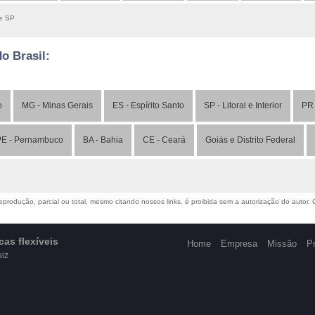
de SP
do Brasil:
o
MG - Minas Gerais
ES - Espírito Santo
SP - Litoral e Interior
PR 
E - Pernambuco
BA - Bahia
CE - Ceará
Goiás e Distrito Federal
produção, parcial ou total, mesmo citando nossos links, é proibida sem a autorização do autor. Cr
as flexíveis
Home
Empresa
Missão
P
uiz