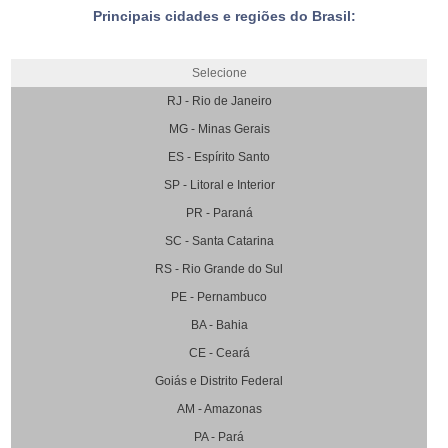
Principais cidades e regiões do Brasil:
Selecione
RJ - Rio de Janeiro
MG - Minas Gerais
ES - Espírito Santo
SP - Litoral e Interior
PR - Paraná
SC - Santa Catarina
RS - Rio Grande do Sul
PE - Pernambuco
BA - Bahia
CE - Ceará
Goiás e Distrito Federal
AM - Amazonas
PA - Pará