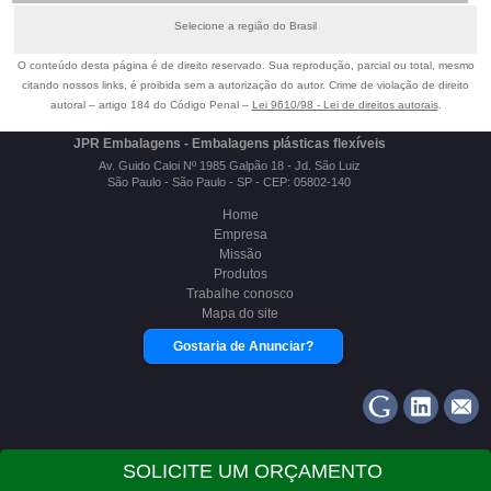
Selecione a região do Brasil
O conteúdo desta página é de direito reservado. Sua reprodução, parcial ou total, mesmo
citando nossos links, é proibida sem a autorização do autor. Crime de violação de direito
autoral – artigo 184 do Código Penal –
Lei 9610/98 - Lei de direitos autorais
.
JPR Embalagens - Embalagens plásticas flexíveis
Av. Guido Caloi Nº 1985 Galpão 18 - Jd. São Luiz
São Paulo - São Paulo - SP - CEP: 05802-140
Home
Empresa
Missão
Produtos
Trabalhe conosco
Mapa do site
Gostaria de Anunciar?
Copyright Â© JPR Embalagens. (Lei 9610 de 19/02/1998)
SOLICITE UM ORÇAMENTO