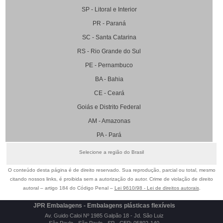
SP - Litoral e Interior
PR - Paraná
SC - Santa Catarina
RS - Rio Grande do Sul
PE - Pernambuco
BA - Bahia
CE - Ceará
Goiás e Distrito Federal
AM - Amazonas
PA - Pará
Selecione a região do Brasil
O conteúdo desta página é de direito reservado. Sua reprodução, parcial ou total, mesmo
citando nossos links, é proibida sem a autorização do autor. Crime de violação de direito
autoral – artigo 184 do Código Penal –
Lei 9610/98 - Lei de direitos autorais
.
JPR Embalagens - Embalagens plásticas flexíveis
Av. Guido Caloi Nº 1985 Galpão 18 - Jd. São Luiz