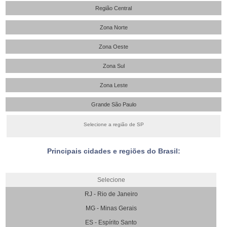
Região Central
Zona Norte
Zona Oeste
Zona Sul
Zona Leste
Grande São Paulo
Selecione a região de SP
Principais cidades e regiões do Brasil:
Selecione
RJ - Rio de Janeiro
MG - Minas Gerais
ES - Espírito Santo