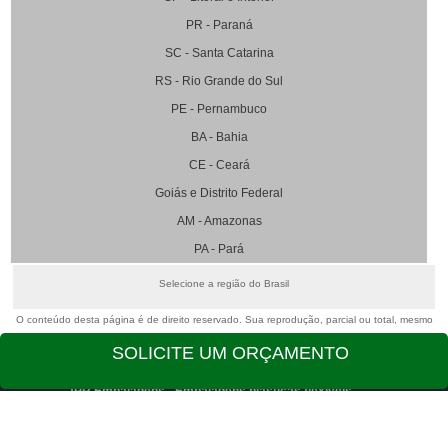
PR - Paraná
SC - Santa Catarina
RS - Rio Grande do Sul
PE - Pernambuco
BA - Bahia
CE - Ceará
Goiás e Distrito Federal
AM - Amazonas
PA - Pará
Selecione a região do Brasil
O conteúdo desta página é de direito reservado. Sua reprodução, parcial ou total, mesmo
citando nossos links, é proibida sem a autorização do autor. Crime de violação de direito
SOLICITE UM ORÇAMENTO
autoral – artigo 184 do Código Penal –
Lei 9610/98 - Lei de direitos autorais
.
JPR Embalagens - Embalagens plásticas flexíveis
Av. Guido Caloi Nº 1985 Galpão 18 - Jd. São Luiz
São Paulo - São Paulo - SP - CEP: 05802-140