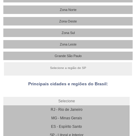
Zona Norte
Zona Oeste
Zona Sul
Zona Leste
Grande São Paulo
Selecione a região de SP
Principais cidades e regiões do Brasil:
Selecione
RJ - Rio de Janeiro
MG - Minas Gerais
ES - Espírito Santo
SP - Litoral e Interior