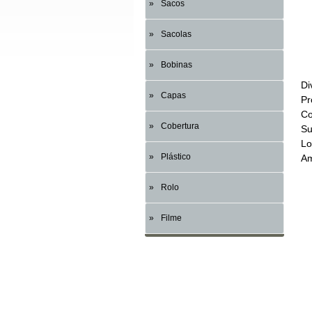
Sacos
Sacolas
Bobinas
Di
Capas
Pr
Co
Cobertura
Su
Lo
Plástico
Am
Rolo
Filme