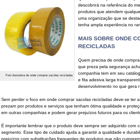
descobrirá na referência do m
produtos que atendem qualquer
uma organização que se desta
tenha ampla experiência no ra
MAIS SOBRE ONDE 
RECICLADAS
Quem precisa de
onde comprar
que preza pela segurança acha
companhia tem em seu catálogo
Foto ilustrativa de onde comprar sacolas recicladas
e fita adesiva larga transpare
desenvolvimento no que gera re
Sem perder o foco em
onde comprar sacolas recicladas
deve-se ter 
prezam por produtos e serviços que tenham ótima qualidade e prote
em outras companhias e podem gerar prejuízos futuros para os client
É importante lembrar que o produto deve sempre ser adquirido com 
segmento. Esse tipo de cuidado ajuda a garantir a qualidade e durabil
prejuízos com substituições frequentes de produtos que não cumpr