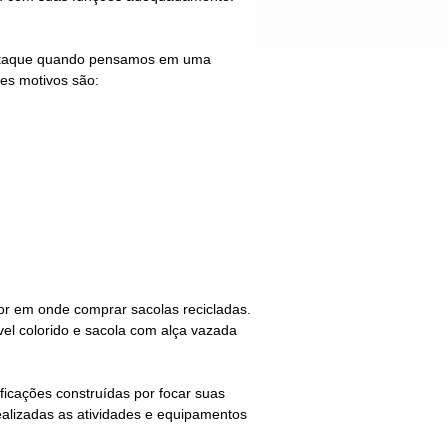
destaque quando pensamos em uma
es motivos são:
hor em
onde comprar sacolas recicladas
.
vel colorido e sacola com alça vazada
icações construídas por focar suas
realizadas as atividades e equipamentos