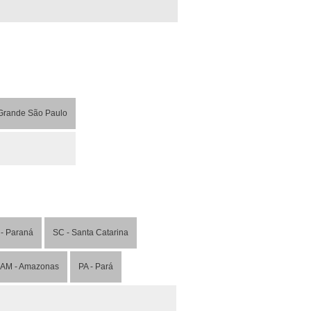
Grande São Paulo
- Paraná
SC - Santa Catarina
AM - Amazonas
PA - Pará