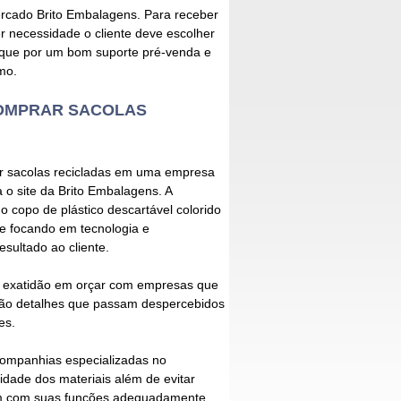
ercado Brito Embalagens. Para receber
 necessidade o cliente deve escolher
que por um bom suporte pré-venda e
mo.
COMPRAR SACOLAS
 sacolas recicladas
em uma empresa
 o site da Brito Embalagens. A
 copo de plástico descartável colorido
nte focando em tecnologia e
sultado ao cliente.
a exatidão em orçar com empresas que
ção detalhes que passam despercebidos
es.
companhias especializadas no
idade dos materiais além de evitar
em com suas funções adequadamente.