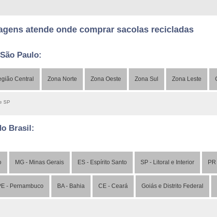
gens atende onde comprar sacolas recicladas
 São Paulo:
gião Central
Zona Norte
Zona Oeste
Zona Sul
Zona Leste
de SP
do Brasil:
o
MG - Minas Gerais
ES - Espírito Santo
SP - Litoral e Interior
PR 
E - Pernambuco
BA - Bahia
CE - Ceará
Goiás e Distrito Federal