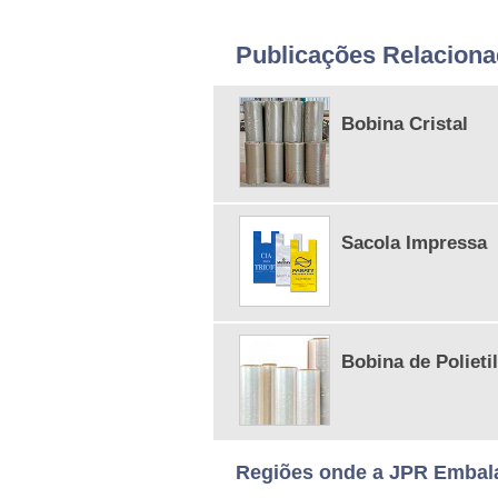
Publicações Relacion
Bobina Cristal
Sacola Impressa
Bobina de Polieti
Regiões onde a JPR Embala