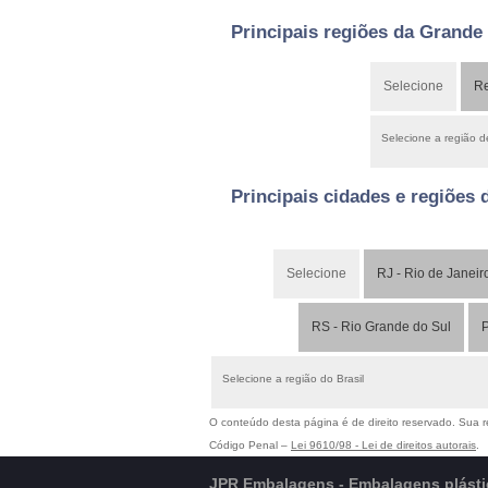
Principais regiões da Grande
Selecione
Re
Selecione a região 
Principais cidades e regiões 
Selecione
RJ - Rio de Janeir
RS - Rio Grande do Sul
P
Selecione a região do Brasil
O conteúdo desta página é de direito reservado. Sua re
Código Penal –
Lei 9610/98 - Lei de direitos autorais
.
JPR Embalagens - Embalagens plástic