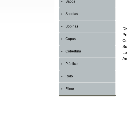
Sacos
Sacolas
Bobinas
Di
Pr
Capas
Co
Su
Cobertura
Lo
Am
Plástico
Rolo
Filme