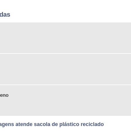
adas
leno
gens atende sacola de plástico reciclado