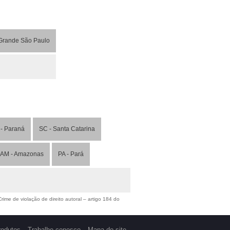
Grande São Paulo
- Paraná
SC - Santa Catarina
AM - Amazonas
PA - Pará
ime de violação de direito autoral – artigo 184 do
rodutos
Trabalhe conosco
Mapa do site