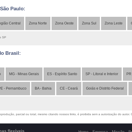
 São Paulo:
gião Central
Zona Norte
Zona Oeste
Zona Sul
Zona Leste
de SP
do Brasil:
o
MG - Minas Gerais
ES - Espírito Santo
SP - Litoral e Interior
PR 
E - Pernambuco
BA - Bahia
CE - Ceará
Goiás e Distrito Federal
produção, parcial ou total, mesmo citando nossos links, é proibida sem a autorização do autor. Cr
as flexíveis
Home
Empresa
Missão
P