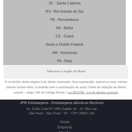
SC - Santa Catarina
RS - Rio Grande do Sul
PE - Pernambuco
BA - Bahia
CE - Ceará
Goiás e Distrito Federal
AM - Amazonas
PA - Pará
Selecione a região do Brasil
O conteúdo desta página é de direito reservado. Sua reprodução, parcial ou total, mesmo
citando nossos links, é proibida sem a autorização do autor. Crime de violação de direito
autoral – artigo 184 do Código Penal –
Lei 9610/98 - Lei de direitos autorais
.
JPR Embalagens - Embalagens plásticas flexíveis
Av. Guido Caloi Nº 1985 Galpão 18 - Jd. São Luiz
São Paulo - São Paulo - SP - CEP: 05802-140
Home
Empresa