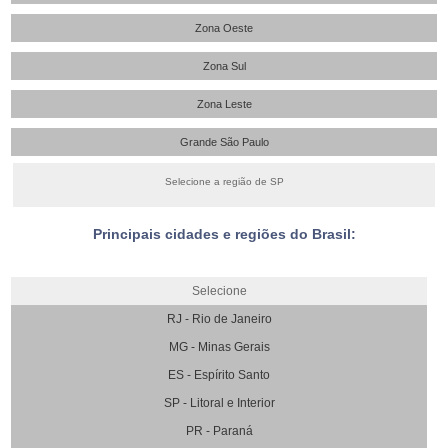
Zona Oeste
Zona Sul
Zona Leste
Grande São Paulo
Selecione a região de SP
Principais cidades e regiões do Brasil:
Selecione
RJ - Rio de Janeiro
MG - Minas Gerais
ES - Espírito Santo
SP - Litoral e Interior
PR - Paraná