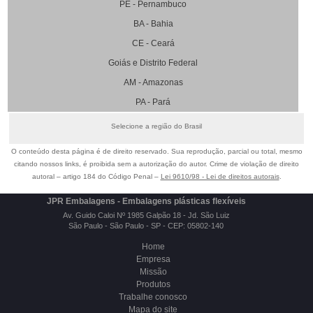
PE - Pernambuco
BA - Bahia
CE - Ceará
Goiás e Distrito Federal
AM - Amazonas
PA - Pará
Selecione a região do Brasil
O conteúdo desta página é de direito reservado. Sua reprodução, parcial ou total, mesmo
citando nossos links, é proibida sem a autorização do autor. Crime de violação de direito
autoral – artigo 184 do Código Penal –
Lei 9610/98 - Lei de direitos autorais
.
JPR Embalagens - Embalagens plásticas flexíveis
Av. Guido Caloi Nº 1985 Galpão 18 - Jd. São Luiz
São Paulo - São Paulo - SP - CEP: 05802-140
Home
Empresa
Missão
Produtos
Trabalhe conosco
Mapa do site