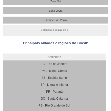
Zona Sul
Zona Leste
Grande São Paulo
Selecione a região de SP
Principais cidades e regiões do Brasil:
Selecione
RJ - Rio de Janeiro
MG - Minas Gerais
ES - Espírito Santo
SP - Litoral e Interior
PR - Paraná
SC - Santa Catarina
RS - Rio Grande do Sul