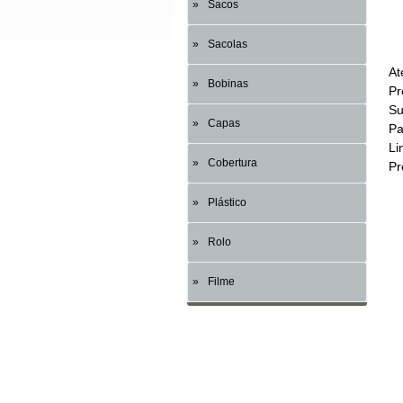
Sacos
Sacolas
At
Bobinas
Pr
Su
Capas
Pa
Li
Cobertura
Pr
Plástico
Rolo
Filme