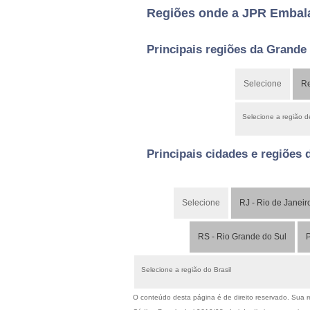
Regiões onde a JPR Embala
Principais regiões da Grande
Selecione
Re
Selecione a região 
Principais cidades e regiões 
Selecione
RJ - Rio de Janeir
RS - Rio Grande do Sul
P
Selecione a região do Brasil
O conteúdo desta página é de direito reservado. Sua re