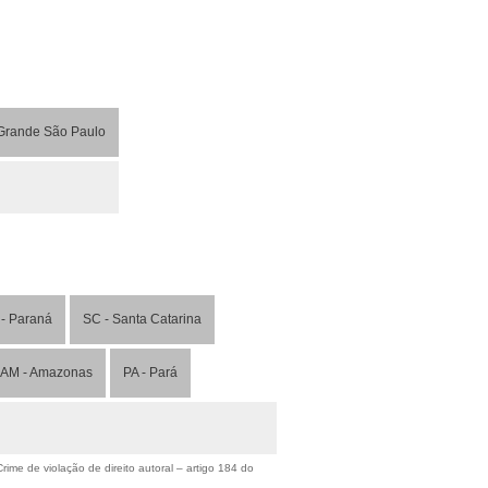
Grande São Paulo
- Paraná
SC - Santa Catarina
AM - Amazonas
PA - Pará
ime de violação de direito autoral – artigo 184 do