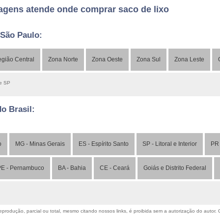
gens atende onde comprar saco de lixo
 São Paulo:
gião Central
Zona Norte
Zona Oeste
Zona Sul
Zona Leste
de SP
do Brasil:
o
MG - Minas Gerais
ES - Espírito Santo
SP - Litoral e Interior
PR 
E - Pernambuco
BA - Bahia
CE - Ceará
Goiás e Distrito Federal
produção, parcial ou total, mesmo citando nossos links, é proibida sem a autorização do autor. Cr