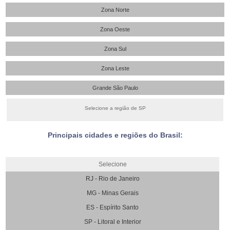
Zona Norte
Zona Oeste
Zona Sul
Zona Leste
Grande São Paulo
Selecione a região de SP
Principais cidades e regiões do Brasil:
Selecione
RJ - Rio de Janeiro
MG - Minas Gerais
ES - Espírito Santo
SP - Litoral e Interior