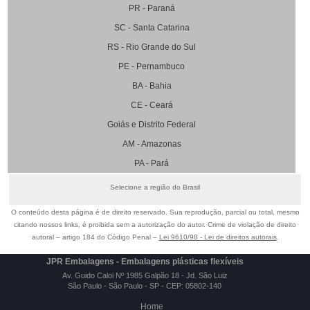
PR - Paraná
SC - Santa Catarina
RS - Rio Grande do Sul
PE - Pernambuco
BA - Bahia
CE - Ceará
Goiás e Distrito Federal
AM - Amazonas
PA - Pará
Selecione a região do Brasil
O conteúdo desta página é de direito reservado. Sua reprodução, parcial ou total, mesmo
citando nossos links, é proibida sem a autorização do autor. Crime de violação de direito
autoral – artigo 184 do Código Penal –
Lei 9610/98 - Lei de direitos autorais
.
JPR Embalagens - Embalagens plásticas flexíveis
Av. Guido Caloi Nº 1985 Galpão 18 - Jd. São Luiz
São Paulo - São Paulo - SP - CEP: 05802-140
Home